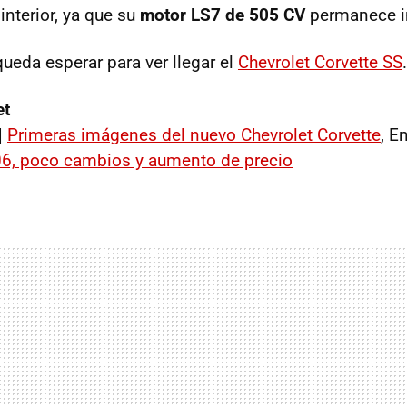
interior, ya que su
motor LS7 de 505 CV
permanece in
ueda esperar para ver llegar el
Chevrolet Corvette SS
.
et
|
Primeras imágenes del nuevo Chevrolet Corvette
, E
06, poco cambios y aumento de precio