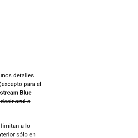
unos detalles
(excepto para el
tstream Blue
 decir azul o
limitan a lo
erior sólo en