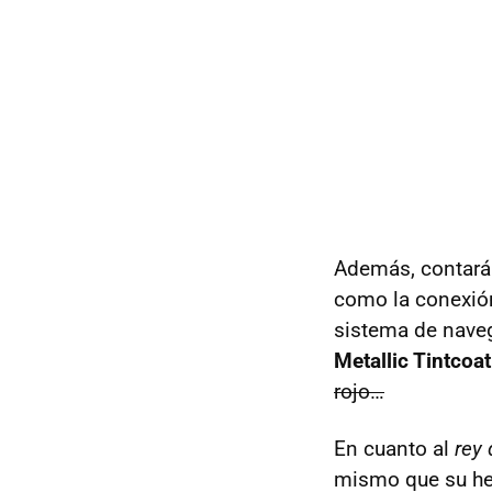
Además, contará 
como la conexión
sistema de naveg
Metallic Tintcoat
rojo…
En cuanto al
rey 
mismo que su her