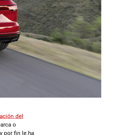
ación del
arca o
 por fin le ha