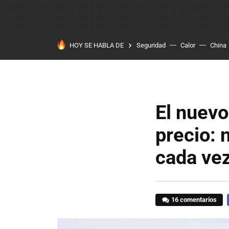
HOY SE HABLA DE
Seguridad
Calor
China
El nuev
precio: 
cada ve
16 comentarios