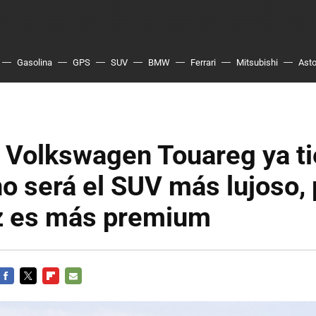
Gasolina
GPS
SUV
BMW
Ferrari
Mitsubishi
Asto
o Volkswagen Touareg ya t
no será el SUV más lujoso,
z es más premium
FACEBOOK
TWITTER
FLIPBOARD
E-
MAIL