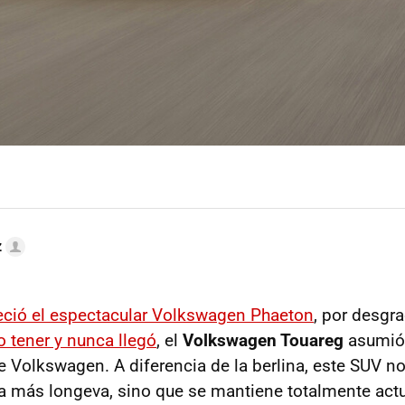
z
ció el espectacular Volkswagen Phaeton
, por desgra
 tener y nunca llegó
, el
Volkswagen Touareg
asumió 
e Volkswagen. A diferencia de la berlina, este SUV no
a más longeva, sino que se mantiene totalmente actu