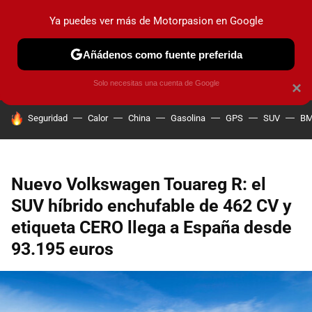
Ya puedes ver más de Motorpasion en Google
PRUEBAS
COCHES ELÉCTRICOS
OBSERVATORIO
F1
Añádenos como fuente preferida
Solo necesitas una cuenta de Google
×
HOY SE HABLA DE
Seguridad
Calor
China
Gasolina
GPS
SUV
B
Nuevo Volkswagen Touareg R: el
SUV híbrido enchufable de 462 CV y
etiqueta CERO llega a España desde
93.195 euros