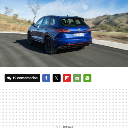
19 comentarios
FACEBOOK
TWITTER
FLIPBOARD
E-
WHATSAPP
MAIL