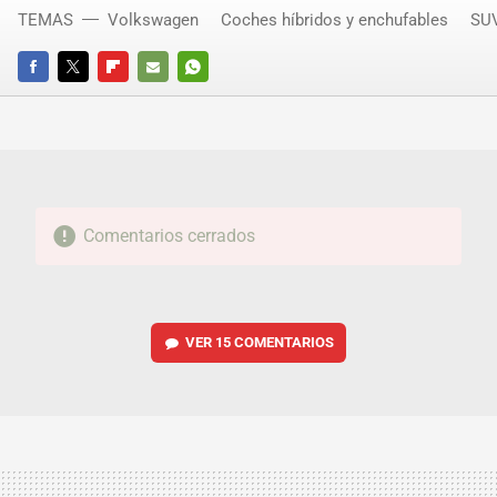
TEMAS
Volkswagen
Coches híbridos y enchufables
SU
FACEBOOK
TWITTER
FLIPBOARD
E-
WHATSAPP
MAIL
Comentarios cerrados
VER
15 COMENTARIOS