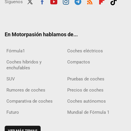
Síguenos
Twit
Fac
Yout
Inst
Tele
RSS
Flip
Tikt
ter
ebo
ube
agra
gra
boar
ok
ok
m
m
d
En Motorpasión hablamos de...
Fórmula1
Coches eléctricos
Coches híbridos y
Compactos
enchufables
SUV
Pruebas de coches
Rumores de coches
Precios de coches
Comparativa de coches
Coches autónomos
Futuro
Mundial de Fórmula 1
VER MÁS TEMAS