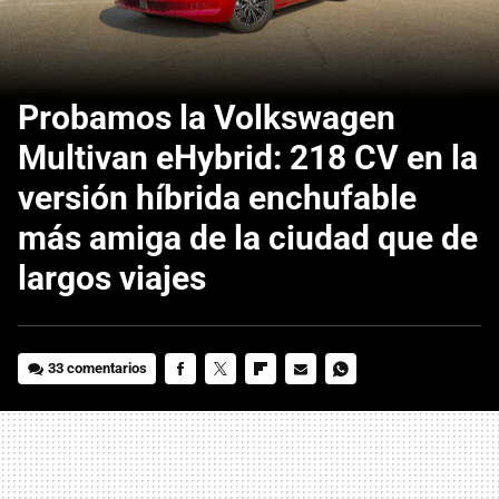
Probamos la Volkswagen
Multivan eHybrid: 218 CV en la
versión híbrida enchufable
más amiga de la ciudad que de
largos viajes
33 comentarios
FACEBOOK
TWITTER
FLIPBOARD
E-
WHATSAPP
MAIL