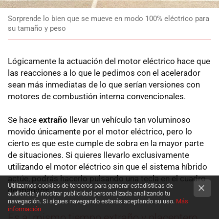
Sorprende lo bien que se mueve en modo 100% eléctrico para
su tamaño y peso
Lógicamente la actuación del motor eléctrico hace que
las reacciones a lo que le pedimos con el acelerador
sean más inmediatas de lo que serían versiones con
motores de combustión interna convencionales.
Se hace
extraño
llevar un vehículo tan voluminoso
movido únicamente por el motor eléctrico, pero lo
cierto es que este cumple de sobra en la mayor parte
de situaciones. Si quieres llevarlo exclusivamente
utilizando el motor eléctrico sin que el sistema híbrido
actúe, podrás hacerlo pulsando una tecla en el cuadro
Utilizamos cookies de terceros para generar estadísticas de
de mandos.
audiencia y mostrar publicidad personalizada analizando tu
navegación. Si sigues navegando estarás aceptando su uso.
Más
información
Es al mismo tiempo extraño y placentero