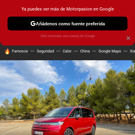
Ya puedes ver más de Motorpasion en Google
MENÚ
NUEVO
Añádenos como fuente preferida
PRUEBAS
COCHES ELÉCTRICOS
OBSERVATORIO
F1
Solo necesitas una cuenta de Google
×
HOY SE HABLA DE
Famosos
Seguridad
Calor
China
Google Maps
Xi