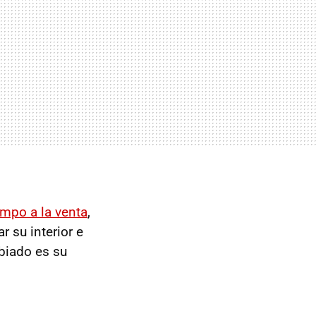
empo a la venta
,
r su interior e
biado es su