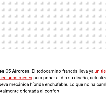
oën C5 Aircross
. El todocamino francés lleva ya
un ti
ace unos meses
para poner al día su diseño, actualiza
ueva mecánica híbrida enchufable. Lo que no ha cam
otalmente orientada al confort.