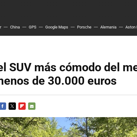
r
China
GPS
Google Maps
Porsche
Alemania
Aston 
 el SUV más cómodo del m
menos de 30.000 euros
FACEBOOK
TWITTER
FLIPBOARD
E-
MAIL