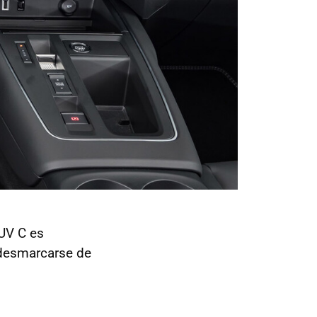
UV C es
 desmarcarse de