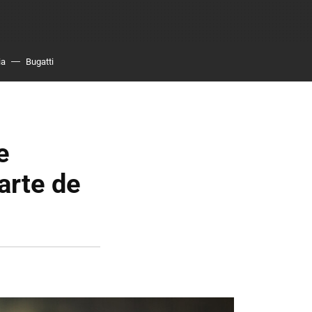
ia
Bugatti
e
arte de