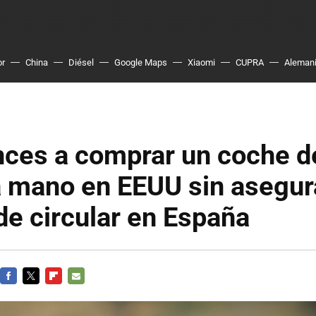
or
China
Diésel
Google Maps
Xiaomi
CUPRA
Aleman
nces a comprar un coche d
 mano en EEUU sin asegur
e circular en España
FACEBOOK
TWITTER
FLIPBOARD
E-
MAIL