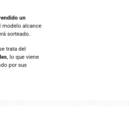
endido un
el modelo alcance
erá sorteado.
e trata del
des
, lo que viene
ndo por sus