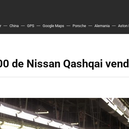
r
China
GPS
Google Maps
Porsche
Alemania
Aston 
00 de Nissan Qashqai vend