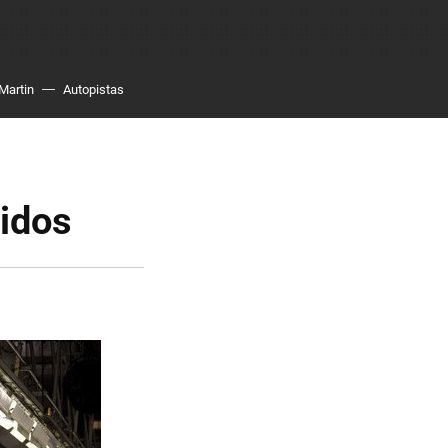
Martin
Autopistas
idos