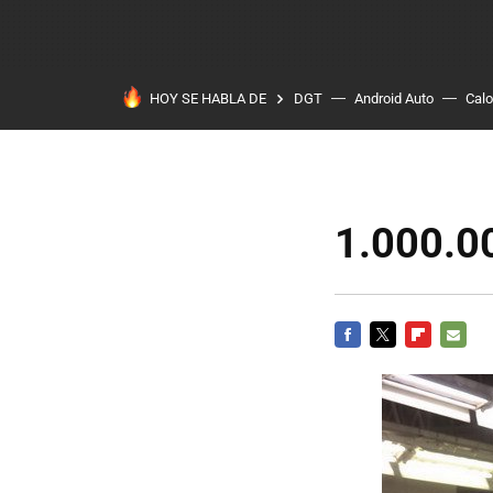
HOY SE HABLA DE
DGT
Android Auto
Calo
1.000.0
FACEBOOK
TWITTER
FLIPBOARD
E-
MAIL