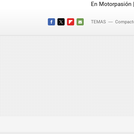
En Motorpasión 
TEMAS
Compact
Qashqai
FACEBOOK
TWITTER
FLIPBOARD
E-
MAIL