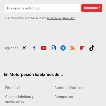
SUSCRIBIR
Suscribiéndote aceptas nuestra
política de privacidad
Síguenos
Twit
Fac
Yout
Inst
Tele
RSS
Flip
Tikt
ter
ebo
ube
agra
gra
boar
ok
ok
m
m
d
En Motorpasión hablamos de...
Fórmula1
Coches eléctricos
Coches híbridos y
Compactos
enchufables