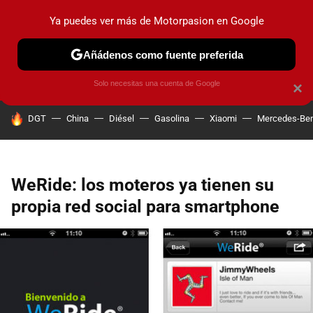
Ya puedes ver más de Motorpasion en Google
PRUEBAS
COCHES ELÉCTRICOS
OBSERVATORIO
F1
Añádenos como fuente preferida
Solo necesitas una cuenta de Google
×
HOY SE HABLA DE
DGT
China
Diésel
Gasolina
Xiaomi
Mercedes-Be
WeRide: los moteros ya tienen su
propia red social para smartphone