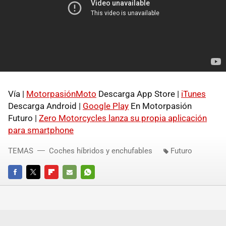
Vía |
MotorpasiónMoto
Descarga App Store |
iTunes
Descarga Android |
Google Play
En Motorpasión
Futuro |
Zero Motorcycles lanza su propia aplicación
para smartphone
TEMAS
Coches híbridos y enchufables
Futuro
FACEBOOK
TWITTER
FLIPBOARD
E-
WHATSAPP
MAIL