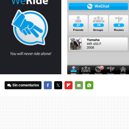
Sin comentarios
FACEBOOK
TWITTER
FLIPBOARD
E-
WHATSAPP
MAIL