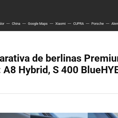
lor
China
Google Maps
Xiaomi
CUPRA
Porsche
Ale
arativa de berlinas Premi
: A8 Hybrid, S 400 BlueHY