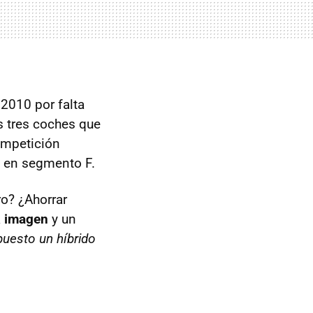
e 2010 por falta
s tres coches que
ompetición
7 en segmento F.
ro? ¿Ahorrar
a
imagen
y un
puesto un híbrido