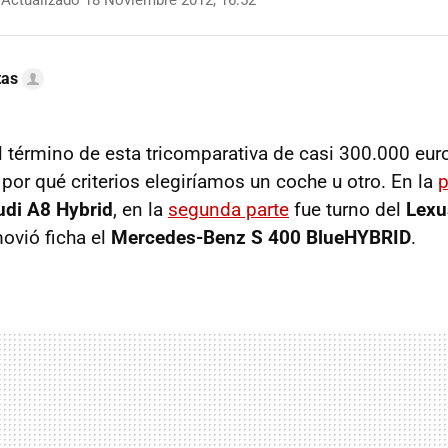
Actualizado 18 Noviembre 2012, 16:52
tas
al término de esta tricomparativa de casi 300.000 eur
por qué criterios elegiríamos un coche u otro. En la
p
udi A8 Hybrid
, en la
segunda parte
fue turno del
Lexu
ovió ficha el
Mercedes-Benz S 400 BlueHYBRID
.