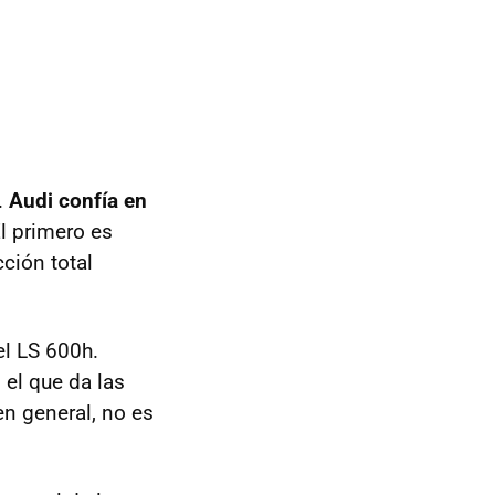
.
Audi confía en
El primero es
cción total
el LS 600h.
s el que da las
n general, no es