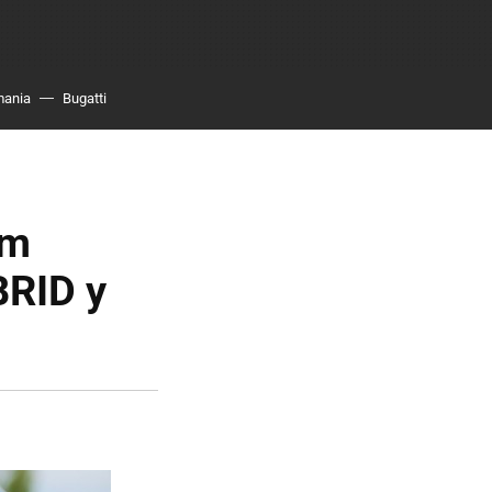
mania
Bugatti
um
BRID y