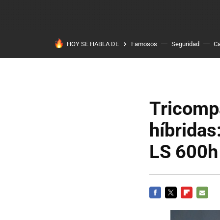
HOY SE HABLA DE
Famosos
Seguridad
Ca
Tricomp
híbridas
LS 600h
FACEBOOK
TWITTER
FLIPBOARD
E-
MAIL