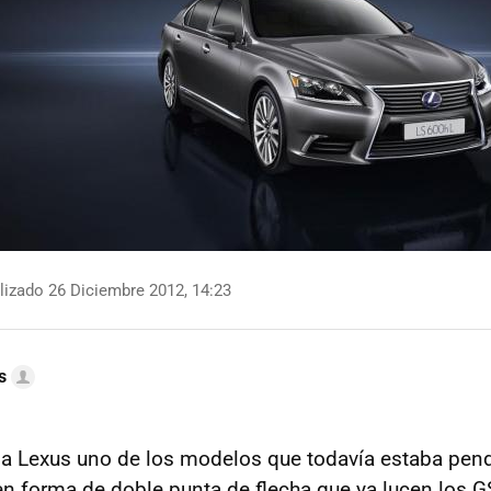
izado 26 Diciembre 2012, 14:23
s
a Lexus uno de los modelos que todavía estaba pend
en forma de doble punta de flecha que ya lucen los GS