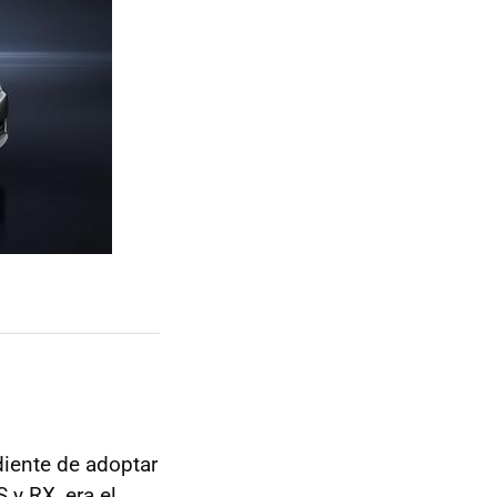
iente de adoptar
 y RX, era el