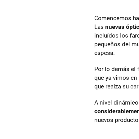
Comencemos habla
Las
nuevas óptic
incluídos los far
pequeños del mun
espesa.
Por lo demás el 
que ya vimos en 
que realza su ca
A nivel dinámico
considerableme
nuevos productos