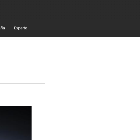
aña
Experto