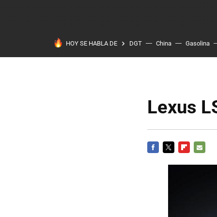
HOY SE HABLA DE
DGT
China
Gasolina
Lexus L
FACEBOOK
TWITTER
FLIPBOARD
E-
MAIL