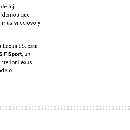
de lujo,
lvidemos que
 más silecioso y
 Lexus LS, esta
S F Sport
, un
anterior Lexus
odelo