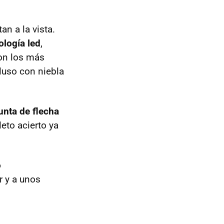
n a la vista.
ología led
,
son los más
luso con niebla
unta de flecha
eto acierto ya
o
r y a unos