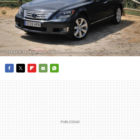
FACEBOOK
TWITTER
FLIPBOARD
E-
WHATSAPP
MAIL