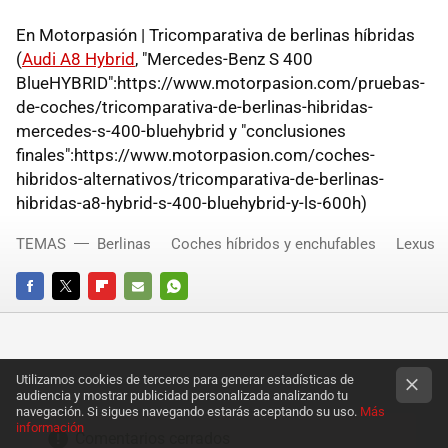
En Motorpasión | Tricomparativa de berlinas híbridas
(
Audi A8 Hybrid
, "Mercedes-Benz S 400
BlueHYBRID":https://www.motorpasion.com/pruebas-
de-coches/tricomparativa-de-berlinas-hibridas-
mercedes-s-400-bluehybrid y "conclusiones
finales":https://www.motorpasion.com/coches-
hibridos-alternativos/tricomparativa-de-berlinas-
hibridas-a8-hybrid-s-400-bluehybrid-y-ls-600h)
TEMAS
Berlinas
Coches híbridos y enchufables
Lexus
FACEBOOK
TWITTER
FLIPBOARD
E-
WHATSAPP
MAIL
Utilizamos cookies de terceros para generar estadísticas de
audiencia y mostrar publicidad personalizada analizando tu
navegación. Si sigues navegando estarás aceptando su uso.
Más
información
Comentarios cerrados