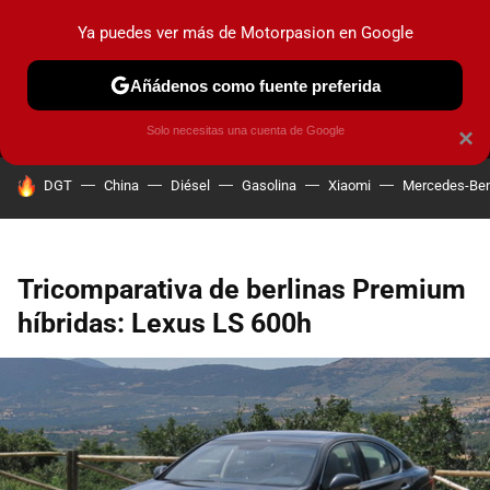
Ya puedes ver más de Motorpasion en Google
MENÚ
NUEVO
Añádenos como fuente preferida
PRUEBAS
COCHES ELÉCTRICOS
OBSERVATORIO
F1
Solo necesitas una cuenta de Google
×
HOY SE HABLA DE
DGT
China
Diésel
Gasolina
Xiaomi
Mercedes-Be
Tricomparativa de berlinas Premium
híbridas: Lexus LS 600h