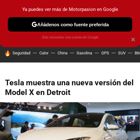
Ya puedes ver más de Motorpasion en Google
PRUEBAS
COCHES ELÉCTRICOS
OBSERVATORIO
F1
Añádenos como fuente preferida
Solo necesitas una cuenta de Google
×
HOY SE HABLA DE
Seguridad
Calor
China
Gasolina
GPS
SUV
B
Tesla muestra una nueva versión del
Model X en Detroit