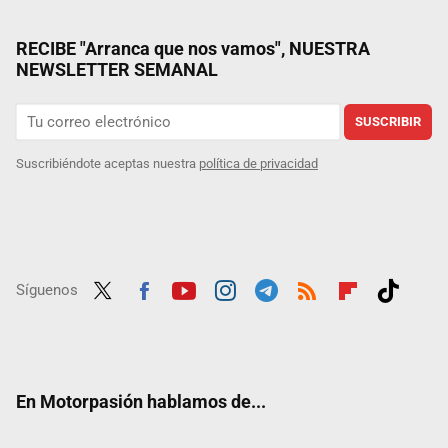
RECIBE "Arranca que nos vamos", NUESTRA
NEWSLETTER SEMANAL
SUSCRIBIR
Suscribiéndote aceptas nuestra
política de privacidad
Síguenos
Twit
Fac
Yout
Inst
Tele
RSS
Flip
Tikt
ter
ebo
ube
agra
gra
boar
ok
ok
m
m
d
En Motorpasión hablamos de...