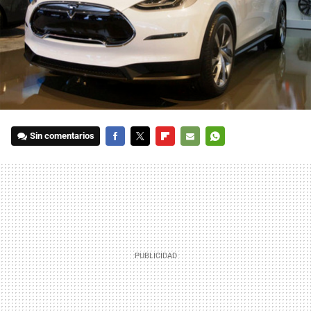
Sin comentarios
FACEBOOK
TWITTER
FLIPBOARD
E-
WHATSAPP
MAIL