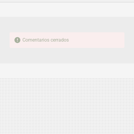
FACEBOOK
TWITTER
FLIPBOARD
E-
WHATSAPP
MAIL
Comentarios cerrados