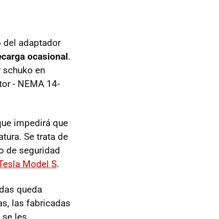
ño del adaptador
ecarga ocasional
.
r schuko en
tor - NEMA 14-
 que impedirá que
tura. Se trata de
lo de seguridad
 Tesla Model S
.
idas queda
s, las fabricadas
 se les