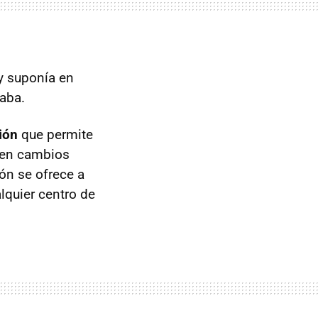
 y suponía en
gaba.
ión
que permite
ten cambios
ión se ofrece a
lquier centro de