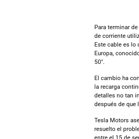
Para terminar d
de corriente util
Este cable es lo 
Europa, conocid
50".
El cambio ha con
la recarga contin
detalles no tan i
después de que 
Tesla Motors as
resuelto el prob
entre el 15 de s