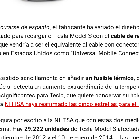
e
curarse de espanto
, el fabricante ha variado el dise
izado para recargar el Tesla Model S con el
cable de r
que vendría a ser el equivalente al cable con conecto
o en Estados Unidos como "Universal Mobile Connec
sistido sencillamente en añadir
un fusible térmico
,
úe si detecta un aumento extraordinario de la tempera
nsignificantes para Tesla, que quiere conservar su ha
la
NHTSA haya reafirmado las cinco estrellas para el
egura por escrito a la NHTSA que con estas dos med
lema. Hay
29.222 unidades
de Tesla Model S afectada
eptiembre de 2012 y el 10 de enero de 2014, a las que