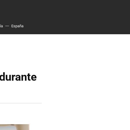
ía
España
 durante