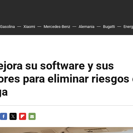
Gasolina
Xiaomi
Mercedes-Benz
Alemania
Bugatti
Energ
jora su software y sus
res para eliminar riesgos
ga
FACEBOOK
TWITTER
FLIPBOARD
E-
MAIL