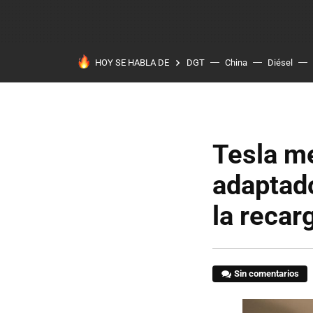
HOY SE HABLA DE
DGT
China
Diésel
Tesla me
adaptado
la recar
Sin comentarios