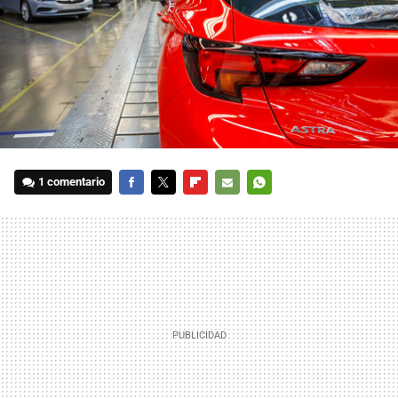
1 comentario
FACEBOOK
TWITTER
FLIPBOARD
E-
WHATSAPP
MAIL