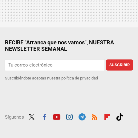
RECIBE "Arranca que nos vamos", NUESTRA
NEWSLETTER SEMANAL
SUSCRIBIR
Suscribiéndote aceptas nuestra
política de privacidad
Síguenos
Twit
Fac
Yout
Inst
Tele
RSS
Flip
Tikt
ter
ebo
ube
agra
gra
boar
ok