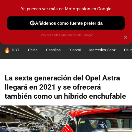
Ya puedes ver más de Motorpasion en Google
PRUEBAS
COCHES ELÉCTRICOS
OBSERVATORIO
F1
Añádenos como fuente preferida
Solo necesitas una cuenta de Google
×
HOY SE HABLA DE
DGT
China
Gasolina
Xiaomi
Mercedes-Benz
Peug
La sexta generación del Opel Astra
llegará en 2021 y se ofrecerá
también como un híbrido enchufable