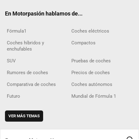
ok
m
m
d
En Motorpasión hablamos de...
Fórmula1
Coches eléctricos
Coches híbridos y
Compactos
enchufables
SUV
Pruebas de coches
Rumores de coches
Precios de coches
Comparativa de coches
Coches autónomos
Futuro
Mundial de Fórmula 1
VER MÁS TEMAS