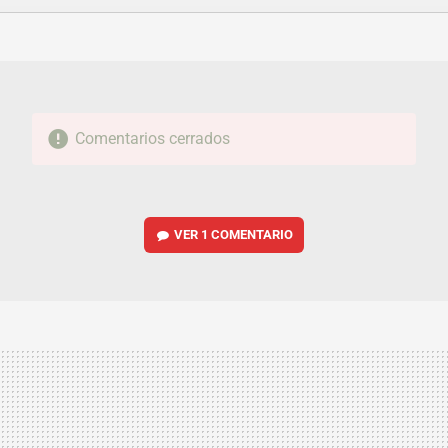
FACEBOOK
TWITTER
FLIPBOARD
E-
WHATSAPP
MAIL
Comentarios cerrados
VER
1 COMENTARIO