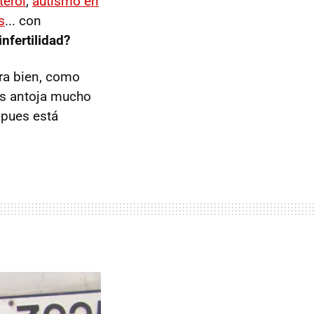
terol
,
autismo en
s
... con
infertilidad?
ora bien, como
nos antoja mucho
 pues está