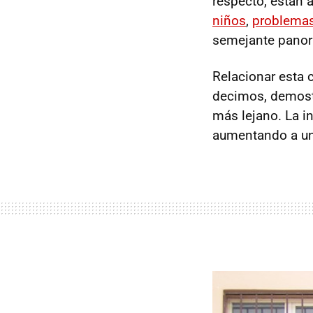
respecto, están 
niños
,
problemas
semejante pano
Relacionar esta 
decimos, demostr
más lejano. La i
aumentando a un