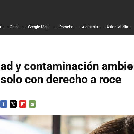
r
China
Google Maps
Porsche
Alemania
Aston Martin
idad y contaminación ambie
 solo con derecho a roce
FACEBOOK
TWITTER
FLIPBOARD
E-
MAIL