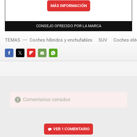
MÁS INFORMACIÓN
CONSEJO OFRECIDO POR LA MARCA
TEMAS
Coches híbridos y enchufables
SUV
Coches elé
FACEBOOK
TWITTER
FLIPBOARD
E-
WHATSAPP
MAIL
Comentarios cerrados
VER
1 COMENTARIO