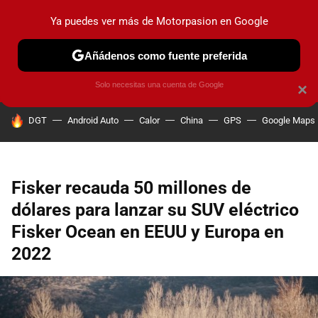
Ya puedes ver más de Motorpasion en Google
PRUEBAS
COCHES ELÉCTRICOS
OBSERVATORIO
F1
Añádenos como fuente preferida
Solo necesitas una cuenta de Google
×
HOY SE HABLA DE
DGT
Android Auto
Calor
China
GPS
Google Maps
Fisker recauda 50 millones de
dólares para lanzar su SUV eléctrico
Fisker Ocean en EEUU y Europa en
2022