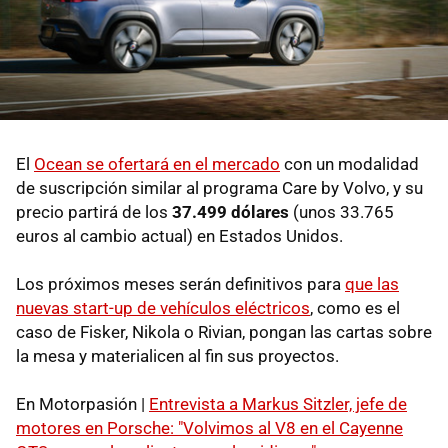
El
Ocean se ofertará en el mercado
con un modalidad
de suscripción similar al programa Care by Volvo, y su
precio partirá de los
37.499 dólares
(unos 33.765
euros al cambio actual) en Estados Unidos.
Los próximos meses serán definitivos para
que las
nuevas start-up de vehículos eléctricos
, como es el
caso de Fisker, Nikola o Rivian, pongan las cartas sobre
la mesa y materialicen al fin sus proyectos.
En Motorpasión |
Entrevista a Markus Sitzler, jefe de
motores en Porsche: "Volvimos al V8 en el Cayenne