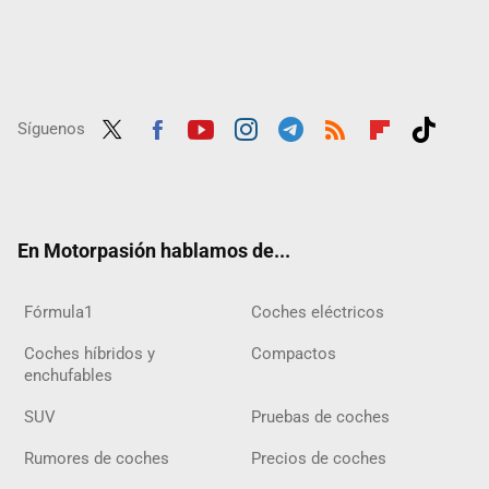
Síguenos
Twit
Fac
Yout
Inst
Tele
RSS
Flip
Tikt
ter
ebo
ube
agra
gra
boar
ok
ok
m
m
d
En Motorpasión hablamos de...
Fórmula1
Coches eléctricos
Coches híbridos y
Compactos
enchufables
SUV
Pruebas de coches
Rumores de coches
Precios de coches