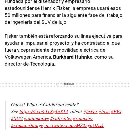
Fundada por el diseñador y empresario
estadounidense Henrik Fisker, la empresa usará esos
50 millones para financiar la siguiente fase del trabajo
de ingeniería del SUV de lujo.
Fisker también está reforzando su línea ejecutiva para
ayudar a impulsar el proyecto, y ha contratado al que
fuera vicepresidente de movilidad eléctrica de
Volkswagen America,
Burkhard Huhnke
, como su
director de Tecnología.
Guess! What is California mode?
See
https://t.co/eI1Xz4nX13
video!
#fisker
#love
#EVs
#SUV
#automotive
#cabriolet
#roadster
#climatechange
pic.twitter.com/M82eyoONsk