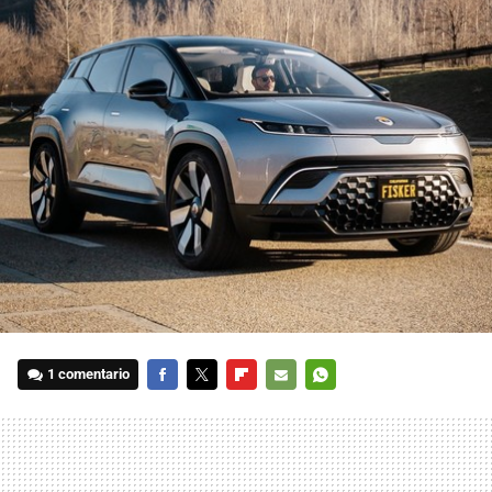
1 comentario
FACEBOOK
TWITTER
FLIPBOARD
E-
WHATSAPP
MAIL