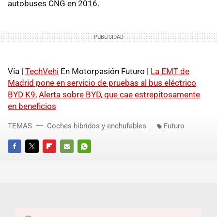
autobuses CNG en 2016.
Vía |
TechVehi
En Motorpasión Futuro |
La EMT de
Madrid pone en servicio de pruebas al bus eléctrico
BYD K9
,
Alerta sobre BYD, que cae estrepitosamente
en beneficios
TEMAS
Coches híbridos y enchufables
Futuro
FACEBOOK
TWITTER
FLIPBOARD
E-
WHATSAPP
MAIL