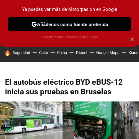
Ya puedes ver más de Motorpasion en Google
PRUEBAS
COCHES ELÉCTRICOS
OBSERVATORIO
F1
Añádenos como fuente preferida
Solo necesitas una cuenta de Google
×
HOY SE HABLA DE
Seguridad
Calor
China
Diésel
Google Maps
Xiaom
El autobús eléctrico BYD eBUS-12
inicia sus pruebas en Bruselas