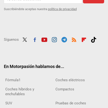
Suscribiéndote aceptas nuestra
política de privacidad
Síguenos
Twit
Fac
Yout
Inst
Tele
RSS
Flip
Tikt
ter
ebo
ube
agra
gra
boar
ok
ok
m
m
d
En Motorpasión hablamos de...
Fórmula1
Coches eléctricos
Coches híbridos y
Compactos
enchufables
SUV
Pruebas de coches