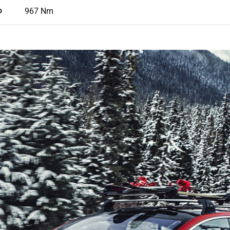
967 Nm
O