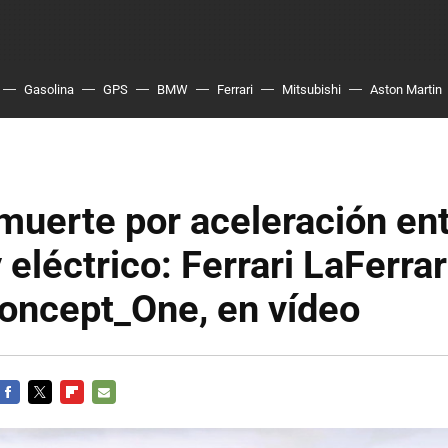
Gasolina
GPS
BMW
Ferrari
Mitsubishi
Aston Martin
muerte por aceleración en
 eléctrico: Ferrari LaFerrar
oncept_One, en vídeo
FACEBOOK
TWITTER
FLIPBOARD
E-
MAIL