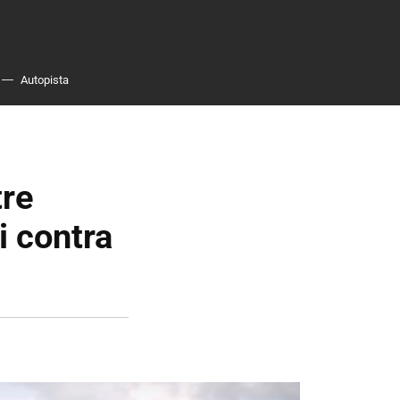
Autopista
tre
i contra