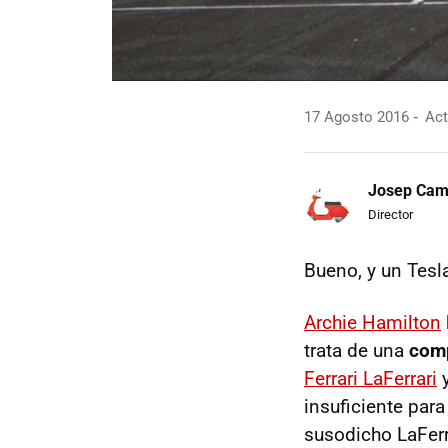
17 Agosto 2016
Act
Josep Ca
Director
Bueno, y un Tesl
Archie Hamilton
trata de una
comp
Ferrari LaFerrari
insuficiente para
susodicho LaFerr