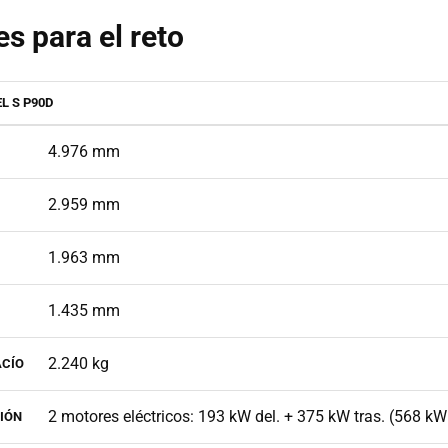
es para el reto
L S P90D
4.976 mm
2.959 mm
1.963 mm
1.435 mm
2.240 kg
ACÍO
2 motores eléctricos: 193 kW del. + 375 kW tras. (568 k
IÓN