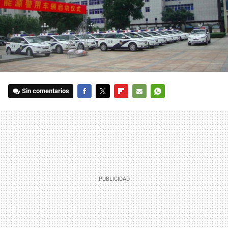
Sin comentarios
FACEBOOK
TWITTER
FLIPBOARD
E-
WHATSAPP
MAIL