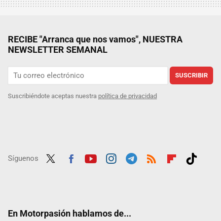
RECIBE "Arranca que nos vamos", NUESTRA
NEWSLETTER SEMANAL
SUSCRIBIR
Suscribiéndote aceptas nuestra
política de privacidad
Síguenos
Twit
Fac
Yout
Inst
Tele
RSS
Flip
Tikt
ter
ebo
ube
agra
gra
boar
ok
ok
m
m
d
En Motorpasión hablamos de...