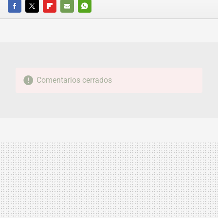
FACEBOOK
TWITTER
FLIPBOARD
E-
WHATSAPP
MAIL
Comentarios cerrados