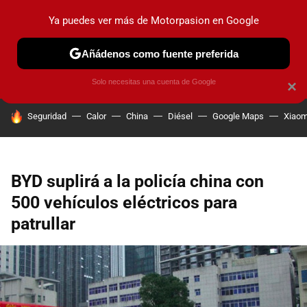
Ya puedes ver más de Motorpasion en Google
PRUEBAS
COCHES ELÉCTRICOS
OBSERVATORIO
F1
Añádenos como fuente preferida
Solo necesitas una cuenta de Google
×
HOY SE HABLA DE
Seguridad
Calor
China
Diésel
Google Maps
Xiaom
BYD suplirá a la policía china con
500 vehículos eléctricos para
patrullar