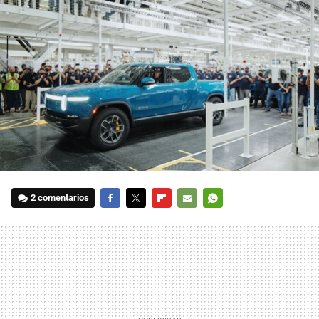
2 comentarios
FACEBOOK
TWITTER
FLIPBOARD
E-
WHATSAPP
MAIL