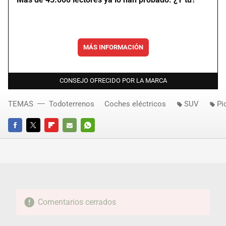
MÁS INFORMACIÓN
CONSEJO OFRECIDO POR LA MARCA
TEMAS
Todoterrenos
Coches eléctricos
SUV
Pi
FACEBOOK
TWITTER
FLIPBOARD
E-
WHATSAPP
MAIL
Comentarios cerrados