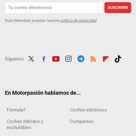
SUSCRIBIR
Suscribiéndote aceptas nuestra
política de privacidad
Síguenos
Twit
Fac
Yout
Inst
Tele
RSS
Flip
Tikt
ter
ebo
ube
agra
gra
boar
ok
ok
m
m
d
En Motorpasión hablamos de...
Fórmula1
Coches eléctricos
Coches híbridos y
Compactos
enchufables