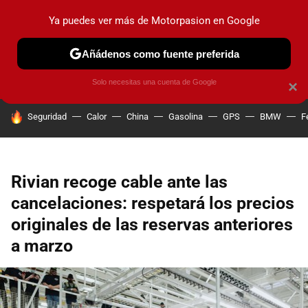
Ya puedes ver más de Motorpasion en Google
PRUEBAS
COCHES ELÉCTRICOS
OBSERVATORIO
F1
Añádenos como fuente preferida
Solo necesitas una cuenta de Google
×
HOY SE HABLA DE
Seguridad
Calor
China
Gasolina
GPS
BMW
F
Rivian recoge cable ante las
cancelaciones: respetará los precios
originales de las reservas anteriores
a marzo