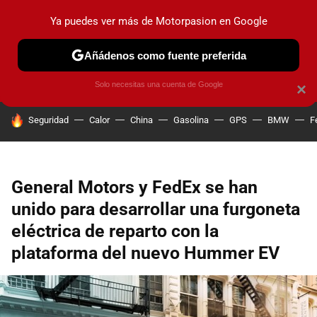
Ya puedes ver más de Motorpasion en Google
PRUEBAS
COCHES ELÉCTRICOS
OBSERVATORIO
F1
Añádenos como fuente preferida
Solo necesitas una cuenta de Google
×
HOY SE HABLA DE
Seguridad
Calor
China
Gasolina
GPS
BMW
F
General Motors y FedEx se han
unido para desarrollar una furgoneta
eléctrica de reparto con la
plataforma del nuevo Hummer EV