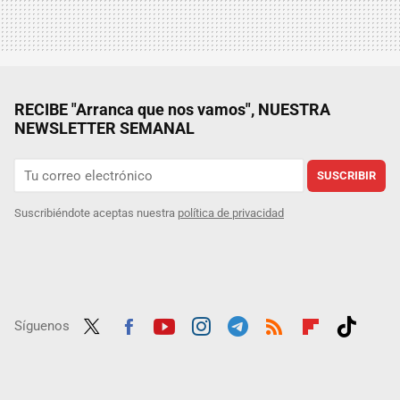
RECIBE "Arranca que nos vamos", NUESTRA
NEWSLETTER SEMANAL
SUSCRIBIR
Suscribiéndote aceptas nuestra
política de privacidad
Síguenos
Twit
Fac
Yout
Inst
Tele
RSS
Flip
Tikt
ter
ebo
ube
agra
gra
boar
ok