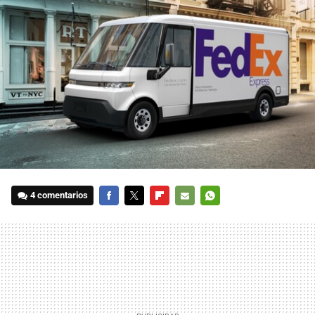
4 comentarios
FACEBOOK
TWITTER
FLIPBOARD
E-
WHATSAPP
MAIL