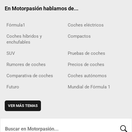
ok
m
m
d
En Motorpasión hablamos de...
Fórmula1
Coches eléctricos
Coches híbridos y
Compactos
enchufables
SUV
Pruebas de coches
Rumores de coches
Precios de coches
Comparativa de coches
Coches autónomos
Futuro
Mundial de Fórmula 1
VER MÁS TEMAS