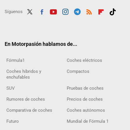
Síguenos
Twit
Fac
Yout
Inst
Tele
RSS
Flip
Tikt
ter
ebo
ube
agra
gra
boar
ok
ok
m
m
d
En Motorpasión hablamos de...
Fórmula1
Coches eléctricos
Coches híbridos y
Compactos
enchufables
SUV
Pruebas de coches
Rumores de coches
Precios de coches
Comparativa de coches
Coches autónomos
Futuro
Mundial de Fórmula 1