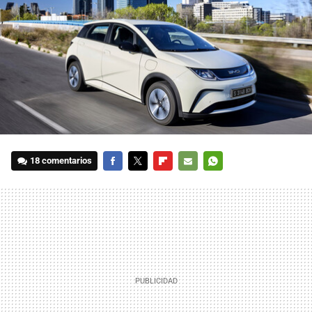
18 comentarios
FACEBOOK
TWITTER
FLIPBOARD
E-
WHATSAPP
MAIL