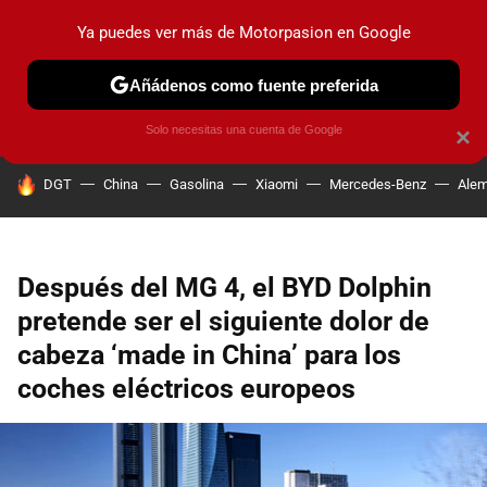
Ya puedes ver más de Motorpasion en Google
PRUEBAS
COCHES ELÉCTRICOS
OBSERVATORIO
F1
Añádenos como fuente preferida
Solo necesitas una cuenta de Google
×
HOY SE HABLA DE
DGT
China
Gasolina
Xiaomi
Mercedes-Benz
Alem
Después del MG 4, el BYD Dolphin
pretende ser el siguiente dolor de
cabeza ‘made in China’ para los
coches eléctricos europeos