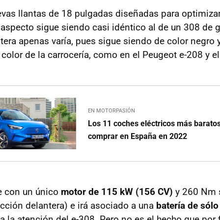
evas llantas de 18 pulgadas diseñadas para optimizar
 aspecto sigue siendo casi idéntico al de un 308 de g
ntera apenas varía, pues sigue siendo de color negro 
 color de la carrocería, como en el Peugeot e-208 y e
EN MOTORPASIÓN
Los 11 coches eléctricos más barato
comprar en España en 2022
e con un único
motor de 115 kW (156 CV)
y 260 Nm s
acción delantera) e irá asociado a una
batería de sól
a la atención del e-308. Pero no es el hecho que por