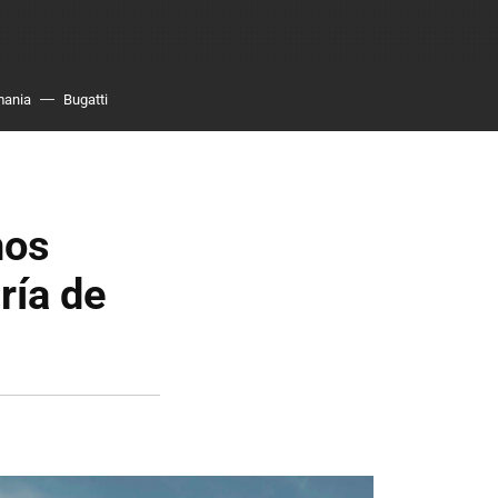
mania
Bugatti
nos
ría de