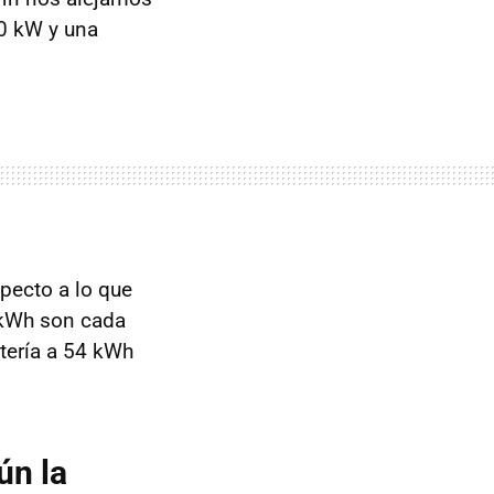
0 kW y una
specto a lo que
 kWh son cada
tería a 54 kWh
ún la