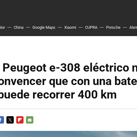
lor
China
Google Maps
Xiaomi
CUPRA
Porsche
Ale
 Peugeot e-308 eléctrico 
onvencer que con una bate
puede recorrer 400 km
ACEBOOK
TWITTER
FLIPBOARD
E-
MAIL