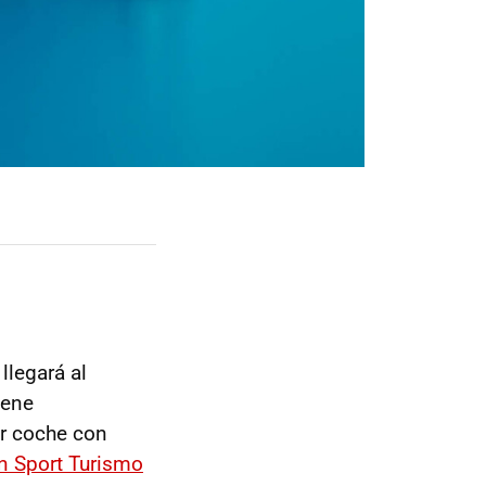
llegará al
iene
er coche con
n Sport Turismo