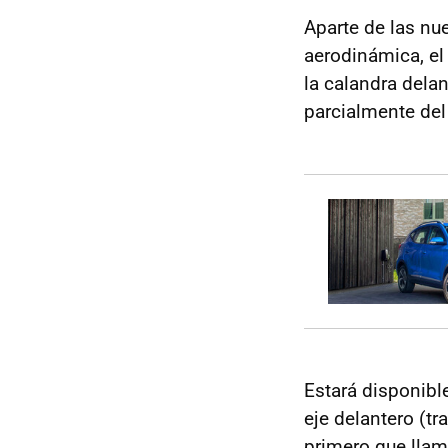
Aparte de las nu
aerodinámica, el
la calandra dela
parcialmente del
Estará disponibl
eje delantero (tr
primero que llam