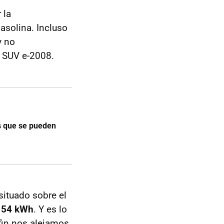
 la
asolina. Incluso
y no
l SUV e-2008.
s que se pueden
ituado sobre el
o 54 kWh
. Y es lo
 fin nos alejamos