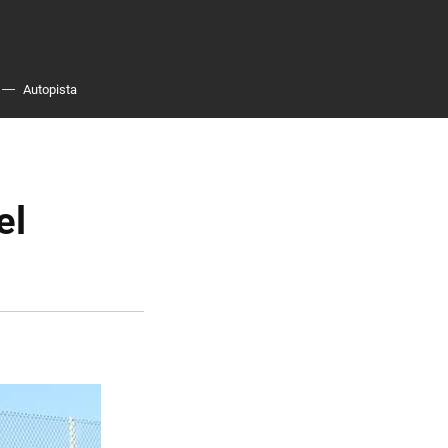
Autopista
el