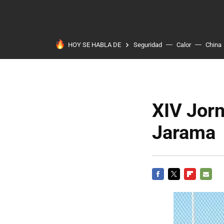
HOY SE HABLA DE
Seguridad
Calor
China
XIV Jorn
Jarama
FACEBOOK
TWITTER
FLIPBOARD
E-
MAIL