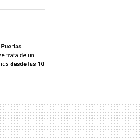
 Puertas
 se trata de un
bres
desde las 10