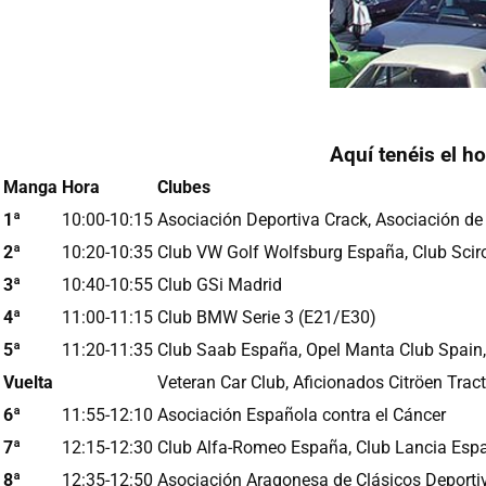
Aquí tenéis el ho
Manga
Hora
Clubes
1ª
10:00-10:15
Asociación Deportiva Crack, Asociación de
2ª
10:20-10:35
Club VW Golf Wolfsburg España, Club Scir
3ª
10:40-10:55
Club GSi Madrid
4ª
11:00-11:15
Club
BMW
Serie 3 (E21/E30)
5ª
11:20-11:35
Club Saab España, Opel Manta Club Spain,
Vuelta
Veteran Car Club, Aficionados Citröen Trac
6ª
11:55-12:10
Asociación Española contra el Cáncer
7ª
12:15-12:30
Club Alfa-Romeo España, Club Lancia Esp
8ª
12:35-12:50
Asociación Aragonesa de Clásicos Deportiv