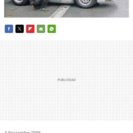
FACEBOOK
TWITTER
FLIPBOARD
E-
WHATSAPP
MAIL