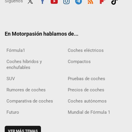
Síguenos
Twit
Fac
Yout
Inst
Tele
RSS
Flip
Tikt
ter
ebo
ube
agra
gra
boar
ok
ok
m
m
d
En Motorpasión hablamos de...
Fórmula1
Coches eléctricos
Coches híbridos y
Compactos
enchufables
SUV
Pruebas de coches
Rumores de coches
Precios de coches
Comparativa de coches
Coches autónomos
Futuro
Mundial de Fórmula 1
VER MÁS TEMAS