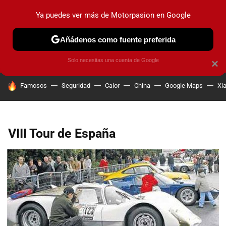
Ya puedes ver más de Motorpasion en Google
PRUEBAS
COCHES ELÉCTRICOS
OBSERVATORIO
F1
Añádenos como fuente preferida
Solo necesitas una cuenta de Google
×
HOY SE HABLA DE
Famosos
Seguridad
Calor
China
Google Maps
Xi
VIII Tour de España