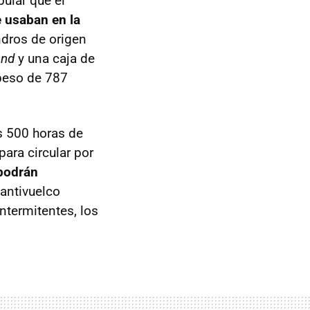
bular que el
 usaban en la
indros de origen
and
y una caja de
peso de 787
s 500 horas de
para circular por
podrán
 antivuelco
ntermitentes, los