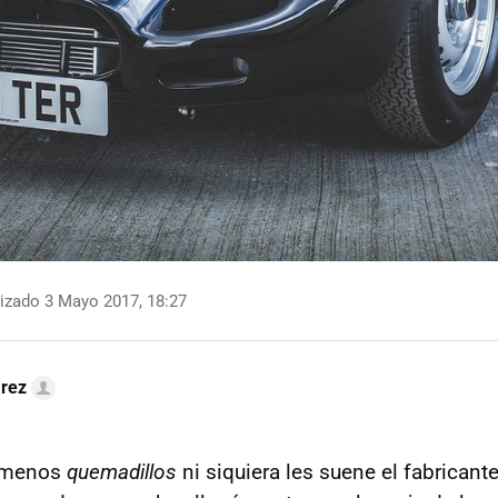
izado 3 Mayo 2017, 18:27
arez
s menos
quemadillos
ni siquiera les suene el fabricant