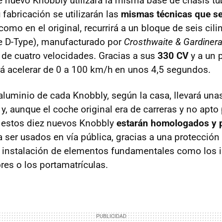
e nuevo Knobbly utilizará la misma base de chasis tu
u fabricación se utilizarán las
mismas técnicas que se
omo en el original, recurrirá a un bloque de seis cil
 D-Type), manufacturado por
Crosthwaite & Gardiner
de cuatro velocidades. Gracias a sus
330 CV
y a un 
á acelerar de 0 a 100 km/h en unos 4,5 segundos.
 aluminio de cada Knobbly, según la casa, llevará una
 y, aunque el coche original era de carreras y no apto 
a, estos diez nuevos Knobbly
estarán homologados y 
 ser usados en vía pública, gracias a una protección
a instalación de elementos fundamentales como los i
res o los portamatrículas.