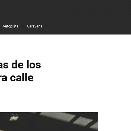
Autopista
Caravana
as de los
a calle