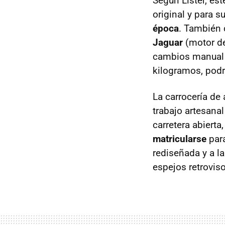
Según Lister, est
original y para s
época
. También c
Jaguar
(motor de
cambios manual 
kilogramos, podr
La carrocería de
trabajo artesanal
carretera abiert
matricularse
para
rediseñada y a l
espejos retroviso