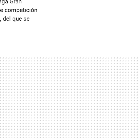
saga Gran
 de competición
 del que se