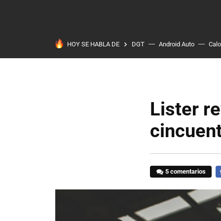
HOY SE HABLA DE
DGT
Android Auto
Calo
Lister r
cincuent
5 comentarios
F