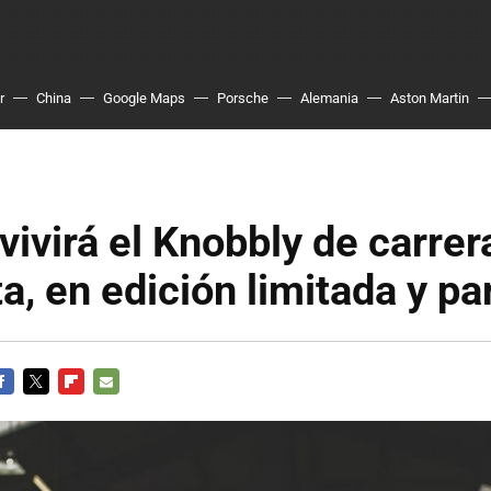
r
China
Google Maps
Porsche
Alemania
Aston Martin
evivirá el Knobbly de carrer
a, en edición limitada y par
ACEBOOK
TWITTER
FLIPBOARD
E-
MAIL