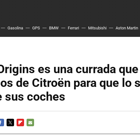
Gasolina
GPS
BMW
Ferrari
Mitsubishi
Aston Martin
Origins es una currada que
os de Citroën para que lo 
 sus coches
ACEBOOK
TWITTER
FLIPBOARD
E-
MAIL