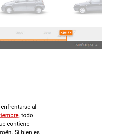
enfrentarse al
viembre
, todo
que contiene
oën. Si bien es