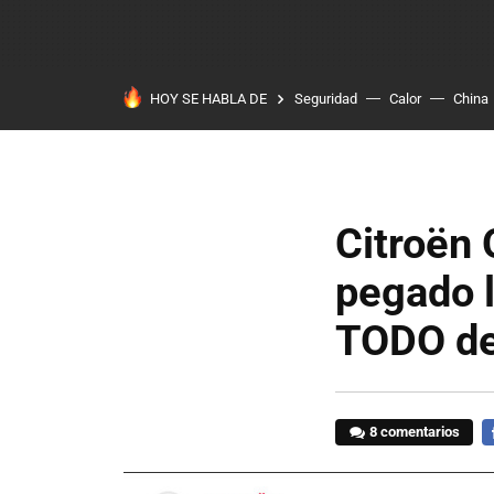
HOY SE HABLA DE
Seguridad
Calor
China
Citroën 
pegado l
TODO de
8 comentarios
F