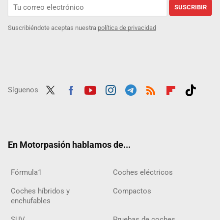
SUSCRIBIR
Suscribiéndote aceptas nuestra
política de privacidad
Síguenos
Twit
Fac
Yout
Inst
Tele
RSS
Flip
Tikt
ter
ebo
ube
agra
gra
boar
ok
ok
m
m
d
En Motorpasión hablamos de...
Fórmula1
Coches eléctricos
Coches híbridos y
Compactos
enchufables
SUV
Pruebas de coches