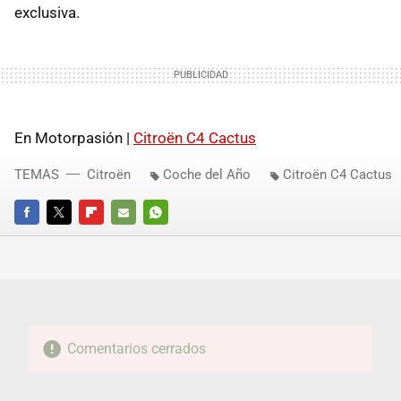
exclusiva.
En Motorpasión |
Citroën C4 Cactus
TEMAS
Citroën
Coche del Año
Citroën C4 Cactus
FACEBOOK
TWITTER
FLIPBOARD
E-
WHATSAPP
MAIL
Comentarios cerrados