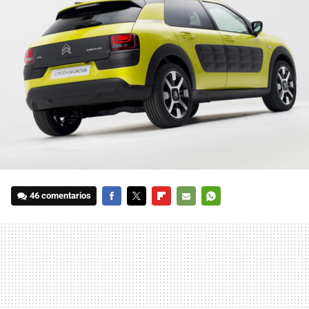
46 comentarios
FACEBOOK
TWITTER
FLIPBOARD
E-
WHATSAPP
MAIL