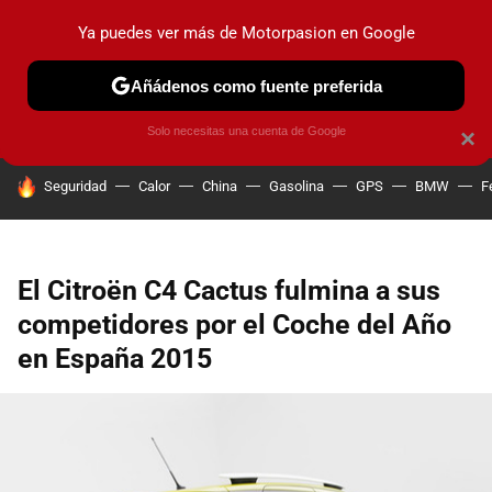
Ya puedes ver más de Motorpasion en Google
PRUEBAS
COCHES ELÉCTRICOS
OBSERVATORIO
F1
Añádenos como fuente preferida
Solo necesitas una cuenta de Google
×
HOY SE HABLA DE
Seguridad
Calor
China
Gasolina
GPS
BMW
F
El Citroën C4 Cactus fulmina a sus
competidores por el Coche del Año
en España 2015