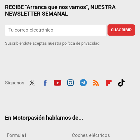
RECIBE "Arranca que nos vamos", NUESTRA
NEWSLETTER SEMANAL
SUSCRIBIR
Suscribiéndote aceptas nuestra
política de privacidad
Síguenos
Twit
Fac
Yout
Inst
Tele
RSS
Flip
Tikt
ter
ebo
ube
agra
gra
boar
ok
ok
m
m
d
En Motorpasión hablamos de...
Fórmula1
Coches eléctricos