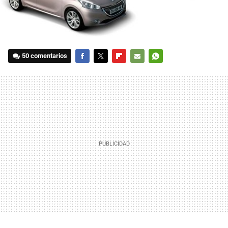
50 comentarios
FACEBOOK
TWITTER
FLIPBOARD
E-
WHATSAPP
MAIL