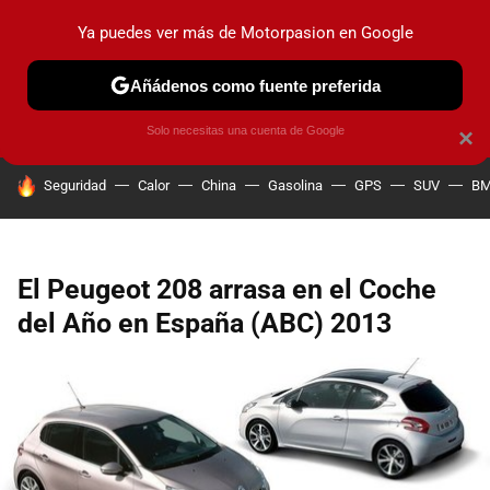
Ya puedes ver más de Motorpasion en Google
PRUEBAS
COCHES ELÉCTRICOS
OBSERVATORIO
F1
Añádenos como fuente preferida
Solo necesitas una cuenta de Google
×
HOY SE HABLA DE
Seguridad
Calor
China
Gasolina
GPS
SUV
B
El Peugeot 208 arrasa en el Coche
del Año en España (ABC) 2013