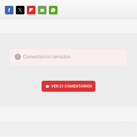
FACEBOOK
TWITTER
FLIPBOARD
E-
WHATSAPP
MAIL
Comentarios cerrados
VER
21 COMENTARIOS