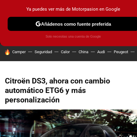
Ya puedes ver más de Motorpasion en Google
MENÚ
NUEVO
Añádenos como fuente preferida
PRUEBAS
COCHES ELÉCTRICOS
OBSERVATORIO
F1
Solo necesitas una cuenta de Google
HOY SE HABLA DE
Camper
Seguridad
Calor
China
Audi
Peugeot
Citroën DS3, ahora con cambio
automático ETG6 y más
personalización