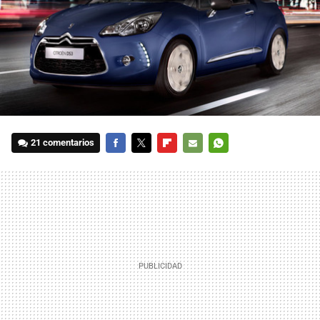
21 comentarios
FACEBOOK
TWITTER
FLIPBOARD
E-
WHATSAPP
MAIL