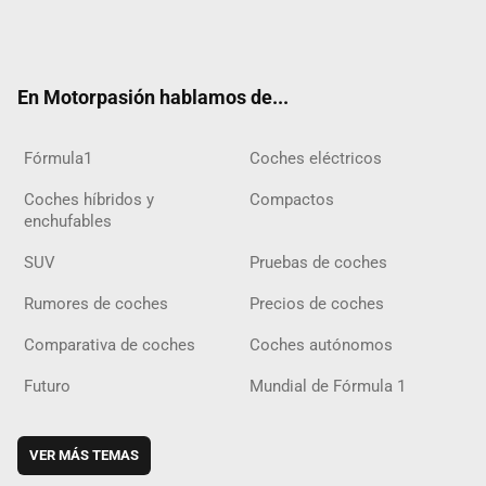
Twit
Fac
Yout
Inst
Tele
RSS
Flip
Tikt
ter
ebo
ube
agra
gra
boar
ok
ok
m
m
d
En Motorpasión hablamos de...
Fórmula1
Coches eléctricos
Coches híbridos y
Compactos
enchufables
SUV
Pruebas de coches
Rumores de coches
Precios de coches
Comparativa de coches
Coches autónomos
Futuro
Mundial de Fórmula 1
VER MÁS TEMAS