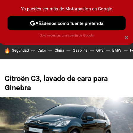
Ya puedes ver más de Motorpasion en Google
PRUEBAS
COCHES ELÉCTRICOS
OBSERVATORIO
F1
Añádenos como fuente preferida
Solo necesitas una cuenta de Google
×
HOY SE HABLA DE
Seguridad
Calor
China
Gasolina
GPS
BMW
F
Citroën C3, lavado de cara para
Ginebra