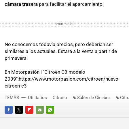
cámara trasera
para facilitar el aparcamiento.
No conocemos todavía precios, pero deberían ser
similares a los actuales. Estará a la venta a partir de
primavera.
En Motorpasión | "Citroën C3 modelo
2009":https://www.motorpasion.com/citroen/nuevo-
citroen-c3
TEMAS
Utilitarios
Citroën
Salón de Ginebra
Citr
FACEBOOK
TWITTER
FLIPBOARD
E-
WHATSAPP
MAIL