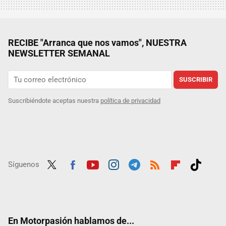
RECIBE "Arranca que nos vamos", NUESTRA
NEWSLETTER SEMANAL
SUSCRIBIR
Suscribiéndote aceptas nuestra
política de privacidad
Síguenos
Twit
Fac
Yout
Inst
Tele
RSS
Flip
Tikt
ter
ebo
ube
agra
gra
boar
ok
ok
m
m
d
En Motorpasión hablamos de...