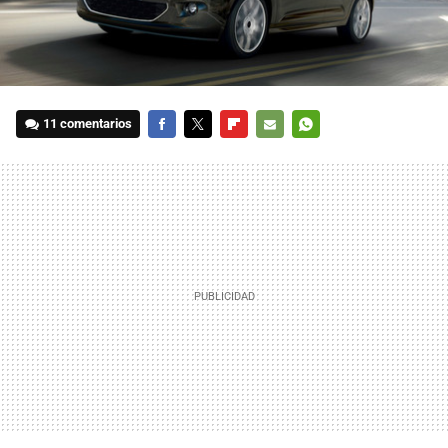
11 comentarios
FACEBOOK
TWITTER
FLIPBOARD
E-
WHATSAPP
MAIL