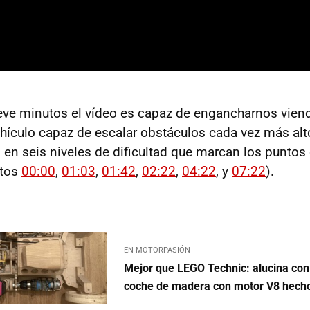
ve minutos el vídeo es capaz de engancharnos vien
hículo capaz de escalar obstáculos cada vez más alt
 en seis niveles de dificultad que marcan los puntos 
utos
00:00
,
01:03
,
01:42
,
02:22
,
04:22
, y
07:22
).
EN MOTORPASIÓN
Mejor que LEGO Technic: alucina con 
coche de madera con motor V8 hecho