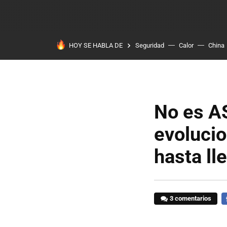
HOY SE HABLA DE
Seguridad
Calor
China
No es A
evoluci
hasta ll
3 comentarios
F