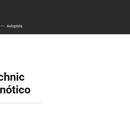
Autopista
chnic
pnótico