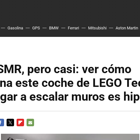
Gasolina
GPS
BMW
Ferrari
Mitsubishi
Aston Martin
SMR, pero casi: ver cómo
ona este coche de LEGO Te
egar a escalar muros es hi
ACEBOOK
TWITTER
FLIPBOARD
E-
MAIL