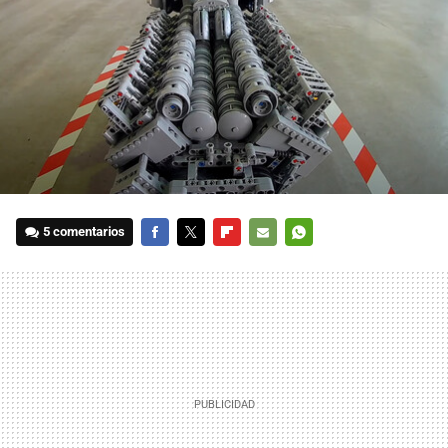
5 comentarios
FACEBOOK
TWITTER
FLIPBOARD
E-
WHATSAPP
MAIL