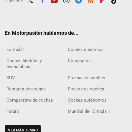
Twit
Fac
Yout
Inst
Tele
RSS
Flip
Tikt
ter
ebo
ube
agra
gra
boar
ok
ok
m
m
d
En Motorpasión hablamos de...
Fórmula1
Coches eléctricos
Coches híbridos y
Compactos
enchufables
SUV
Pruebas de coches
Rumores de coches
Precios de coches
Comparativa de coches
Coches autónomos
Futuro
Mundial de Fórmula 1
VER MÁS TEMAS