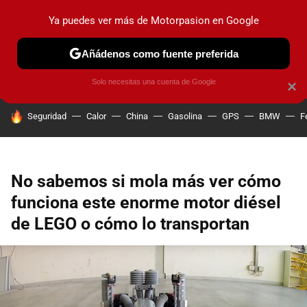
Ya puedes ver más de Motorpasion en Google
PRUEBAS
COCHES ELÉCTRICOS
OBSERVATORIO
F1
Añádenos como fuente preferida
Solo necesitas una cuenta de Google
×
HOY SE HABLA DE
Seguridad
Calor
China
Gasolina
GPS
BMW
F
No sabemos si mola más ver cómo
funciona este enorme motor diésel
de LEGO o cómo lo transportan