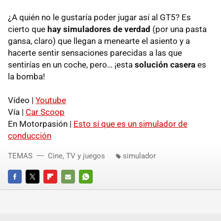
¿A quién no le gustaría poder jugar así al GT5? Es
cierto que
hay simuladores de verdad
(por una pasta
gansa, claro) que llegan a menearte el asiento y a
hacerte sentir sensaciones parecidas a las que
sentirías en un coche, pero… ¡esta
solución casera
es
la bomba!
Vídeo |
Youtube
Vía |
Car Scoop
En Motorpasión |
Esto sí que es un simulador de
conducción
TEMAS
Cine, TV y juegos
simulador
FACEBOOK
TWITTER
FLIPBOARD
E-
WHATSAPP
MAIL