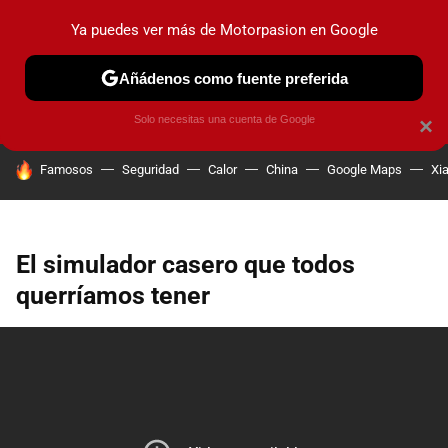
Ya puedes ver más de Motorpasion en Google
PRUEBAS
COCHES ELÉCTRICOS
OBSERVATORIO
F1
Añádenos como fuente preferida
Solo necesitas una cuenta de Google
×
HOY SE HABLA DE
Famosos
Seguridad
Calor
China
Google Maps
Xi
El simulador casero que todos
querríamos tener