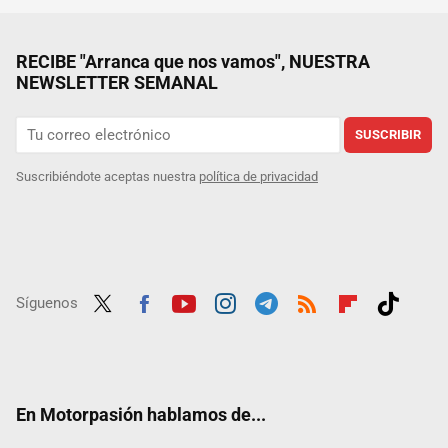
RECIBE "Arranca que nos vamos", NUESTRA
NEWSLETTER SEMANAL
SUSCRIBIR
Suscribiéndote aceptas nuestra
política de privacidad
Síguenos
Twit
Fac
Yout
Inst
Tele
RSS
Flip
Tikt
ter
ebo
ube
agra
gra
boar
ok
ok
m
m
d
En Motorpasión hablamos de...