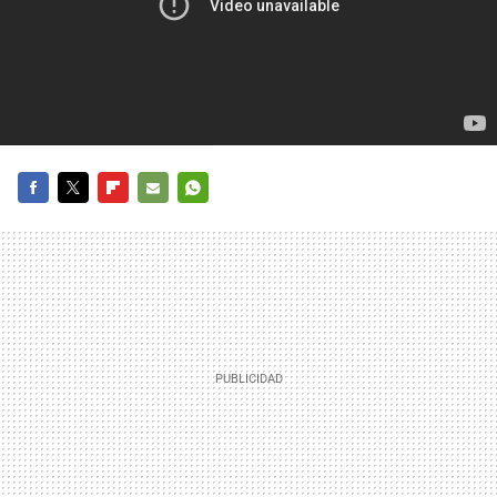
FACEBOOK
TWITTER
FLIPBOARD
E-
WHATSAPP
MAIL