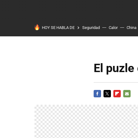
HOY SE HABLA DE
Seguridad
Calor
China
El puzle
FACEBOOK
TWITTER
FLIPBOARD
E-
MAIL