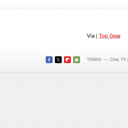
Vía |
Top Gear
TEMAS
Cine, TV 
FACEBOOK
TWITTER
FLIPBOARD
E-
MAIL