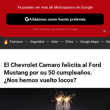
Ya puedes ver más de Motorpasion en Google
PRUEBAS
COCHES ELÉCTRICOS
OBSERVATORIO
F1
Añádenos como fuente preferida
Solo necesitas una cuenta de Google
×
HOY SE HABLA DE
Famosos
Seguridad
Calor
China
Google Maps
Xi
El Chevrolet Camaro felicita al Ford
Mustang por su 50 cumpleaños.
¿Nos hemos vuelto locos?