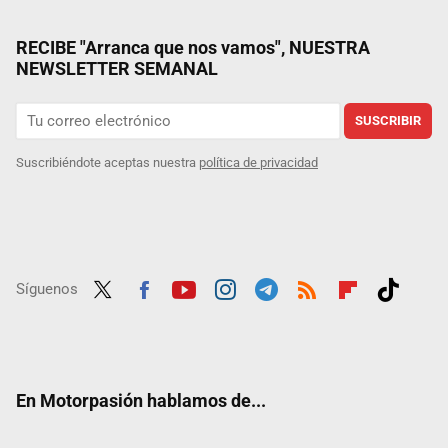
RECIBE "Arranca que nos vamos", NUESTRA
NEWSLETTER SEMANAL
SUSCRIBIR
Suscribiéndote aceptas nuestra
política de privacidad
Síguenos
Twit
Fac
Yout
Inst
Tele
RSS
Flip
Tikt
ter
ebo
ube
agra
gra
boar
ok
ok
m
m
d
En Motorpasión hablamos de...