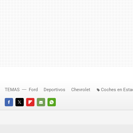
TEMAS
Ford
Deportivos
Chevrolet
Coches en Esta
FACEBOOK
TWITTER
FLIPBOARD
E-
WHATSAPP
MAIL