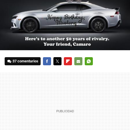
37 comentarios
FACEBOOK
TWITTER
FLIPBOARD
E-
WHATSAPP
MAIL