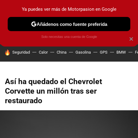
Ya puedes ver más de Motorpasion en Google
PRUEBAS
COCHES ELÉCTRICOS
OBSERVATORIO
F1
Añádenos como fuente preferida
Solo necesitas una cuenta de Google
×
HOY SE HABLA DE
Seguridad
Calor
China
Gasolina
GPS
BMW
F
Así ha quedado el Chevrolet
Corvette un millón tras ser
restaurado