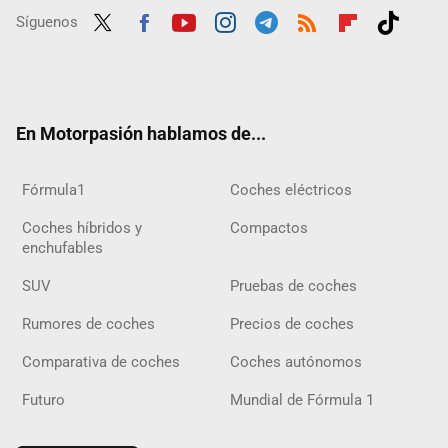
Síguenos
Twit
Fac
Yout
Inst
Tele
RSS
Flip
Tikt
ter
ebo
ube
agra
gra
boar
ok
ok
m
m
d
En Motorpasión hablamos de...
Fórmula1
Coches eléctricos
Coches híbridos y
Compactos
enchufables
SUV
Pruebas de coches
Rumores de coches
Precios de coches
Comparativa de coches
Coches autónomos
Futuro
Mundial de Fórmula 1