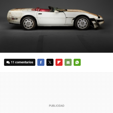
11 comentarios
FACEBOOK
TWITTER
FLIPBOARD
E-
WHATSAPP
MAIL