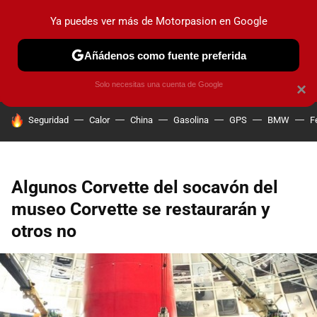
Ya puedes ver más de Motorpasion en Google
PRUEBAS
COCHES ELÉCTRICOS
OBSERVATORIO
F1
Añádenos como fuente preferida
Solo necesitas una cuenta de Google
×
HOY SE HABLA DE
Seguridad
Calor
China
Gasolina
GPS
BMW
F
Algunos Corvette del socavón del
museo Corvette se restaurarán y
otros no