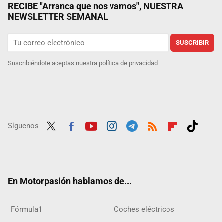
RECIBE "Arranca que nos vamos", NUESTRA
NEWSLETTER SEMANAL
SUSCRIBIR
Suscribiéndote aceptas nuestra
política de privacidad
Síguenos
Twit
Fac
Yout
Inst
Tele
RSS
Flip
Tikt
ter
ebo
ube
agra
gra
boar
ok
ok
m
m
d
En Motorpasión hablamos de...
Fórmula1
Coches eléctricos