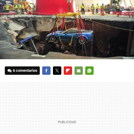
6 comentarios
FACEBOOK
TWITTER
FLIPBOARD
E-
WHATSAPP
MAIL