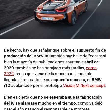
De hecho, hay que señalar que sobre el
supuesto fin de
producción del BMW i8
también hay baile de fechas: si
bien la mayoría de publicaciones apuntan a
abril de
2020
, también se han barajado más tardías,
como
2022
, fecha que viene de la mano con la posible
llegada al mercado de su
supuesto sucesor, el BMW
i12
adelantado por el prototipo
Vision M Next concept
.
Bien es cierto que
no se esperaba que la fabricación
del i8 se alargase mucho en el tiempo
, como ya dejó
caer el año pasado el responsable de motores