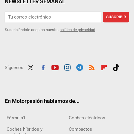
NEWSLETTER SEMANAL
SUSCRIBIR
Suscribiéndote aceptas nuestra
política de privacidad
Síguenos
Twit
Fac
Yout
Inst
Tele
RSS
Flip
Tikt
ter
ebo
ube
agra
gra
boar
ok
ok
m
m
d
En Motorpasión hablamos de...
Fórmula1
Coches eléctricos
Coches híbridos y
Compactos