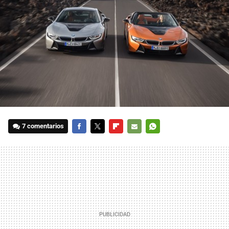
7 comentarios
FACEBOOK
TWITTER
FLIPBOARD
E-
WHATSAPP
MAIL