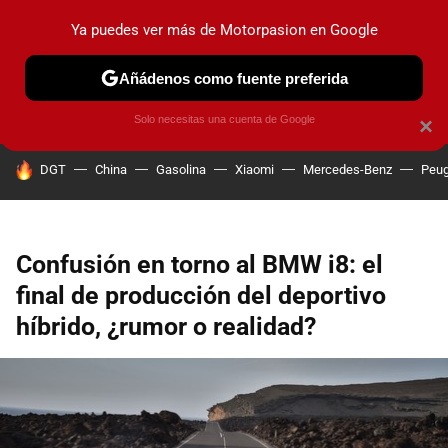
Ya puedes ver más de Motorpasion en Google
PRUEBAS
COCHES ELÉCTRICOS
OBSERVATORIO
F1
Añádenos como fuente preferida
Solo necesitas una cuenta de Google
×
HOY SE HABLA DE
DGT
China
Gasolina
Xiaomi
Mercedes-Benz
Peug
Confusión en torno al BMW i8: el
final de producción del deportivo
híbrido, ¿rumor o realidad?