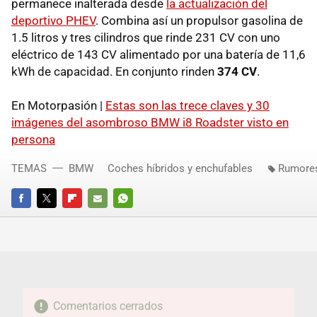
permanece inalterada desde
la actualización del
deportivo PHEV
. Combina así un propulsor gasolina de
1.5 litros y tres cilindros que rinde 231 CV con uno
eléctrico de 143 CV alimentado por una batería de 11,6
kWh de capacidad. En conjunto rinden
374 CV
.
En Motorpasión |
Estas son las trece claves y 30
imágenes del asombroso BMW i8 Roadster visto en
persona
TEMAS
BMW
Coches híbridos y enchufables
Rumores
FACEBOOK
TWITTER
FLIPBOARD
E-
WHATSAPP
MAIL
Comentarios cerrados