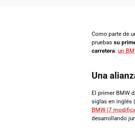
Como parte de un
pruebas
su prime
carretera
:
un BM
Una alianz
El primer BMW de
siglas en inglés 
BMW i7 modific
desarrollando ju