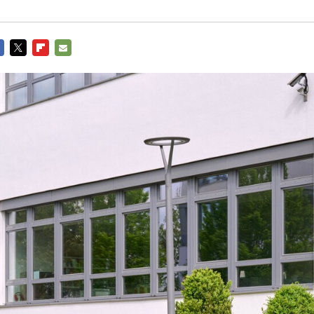
CEBOOK
TWITTER
FLIPBOARD
E-
MAIL