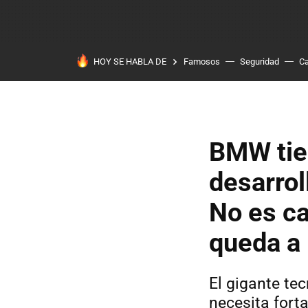
HOY SE HABLA DE
Famosos
Seguridad
Ca
BMW tien
desarrol
No es ca
queda a 
El gigante te
necesita forta