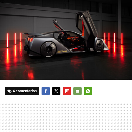
4 comentarios
FACEBOOK
TWITTER
FLIPBOARD
E-
WHATSAPP
MAIL