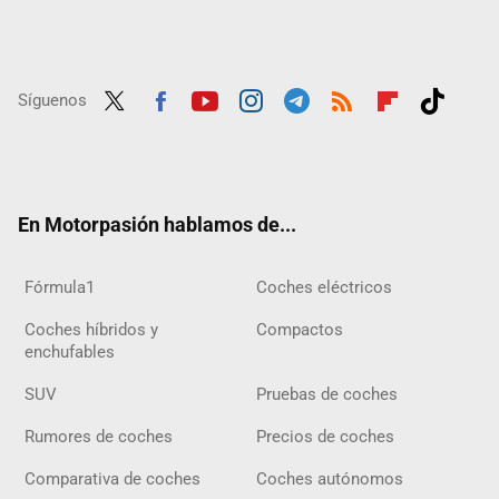
Síguenos
Twit
Fac
Yout
Inst
Tele
RSS
Flip
Tikt
ter
ebo
ube
agra
gra
boar
ok
ok
m
m
d
En Motorpasión hablamos de...
Fórmula1
Coches eléctricos
Coches híbridos y
Compactos
enchufables
SUV
Pruebas de coches
Rumores de coches
Precios de coches
Comparativa de coches
Coches autónomos