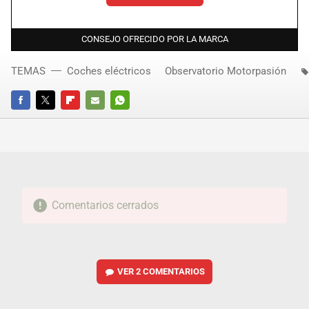
CONSEJO OFRECIDO POR LA MARCA
TEMAS
Coches eléctricos
Observatorio Motorpasión
FACEBOOK
TWITTER
FLIPBOARD
E-
WHATSAPP
MAIL
Comentarios cerrados
VER
2 COMENTARIOS