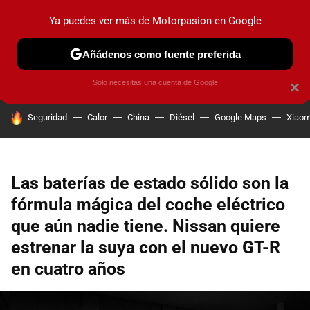
Ya puedes ver más de Motorpasion en Google
PRUEBAS
COCHES ELÉCTRICOS
OBSERVATORIO
F1
Añádenos como fuente preferida
Solo necesitas una cuenta de Google
×
HOY SE HABLA DE
Seguridad
Calor
China
Diésel
Google Maps
Xiaom
Las baterías de estado sólido son la
fórmula mágica del coche eléctrico
que aún nadie tiene. Nissan quiere
estrenar la suya con el nuevo GT-R
en cuatro años