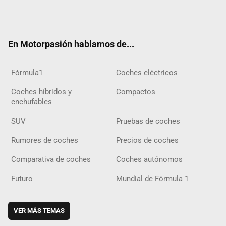
Twit
Fac
Yout
Inst
Tele
RSS
Flip
Tikt
ter
ebo
ube
agra
gra
boar
ok
ok
m
m
d
En Motorpasión hablamos de...
Fórmula1
Coches eléctricos
Coches híbridos y
Compactos
enchufables
SUV
Pruebas de coches
Rumores de coches
Precios de coches
Comparativa de coches
Coches autónomos
Futuro
Mundial de Fórmula 1
VER MÁS TEMAS