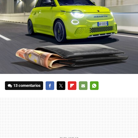
13 comentarios
FACEBOOK
TWITTER
FLIPBOARD
E-
WHATSAPP
MAIL