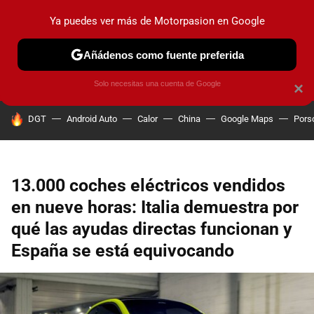
Ya puedes ver más de Motorpasion en Google
PRUEBAS
COCHES ELÉCTRICOS
OBSERVATORIO
F1
Añádenos como fuente preferida
Solo necesitas una cuenta de Google
×
HOY SE HABLA DE
DGT
Android Auto
Calor
China
Google Maps
Pors
13.000 coches eléctricos vendidos
en nueve horas: Italia demuestra por
qué las ayudas directas funcionan y
España se está equivocando