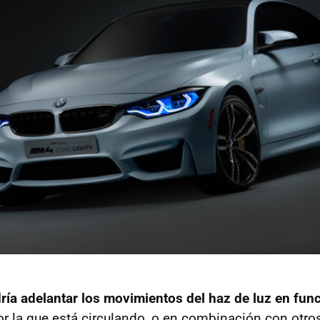
ría adelantar los movimientos del haz de luz en func
r la que está circulando, o en combinación con otr