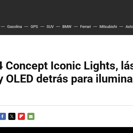
Gasolina
GPS
SUV
BMW
Ferrari
Mitsubishi
Asto
Concept Iconic Lights, lá
y OLED detrás para ilumina
FACEBOOK
TWITTER
FLIPBOARD
E-
MAIL