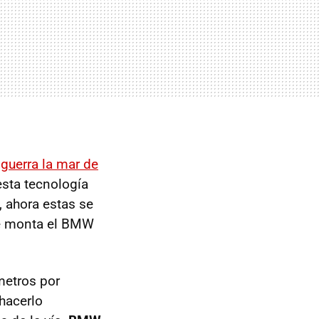
a
guerra la mar de
esta tecnología
 ahora estas se
ue monta el BMW
metros por
 hacerlo