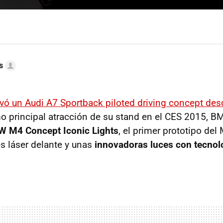
s
evó un Audi A7 Sportback piloted driving concept desd
 principal atracción de su stand en el CES 2015, B
 M4 Concept Iconic Lights
, el primer prototipo de
s láser delante y unas
innovadoras luces con tecno