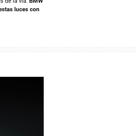
s de la vía.
BMW
estas luces con