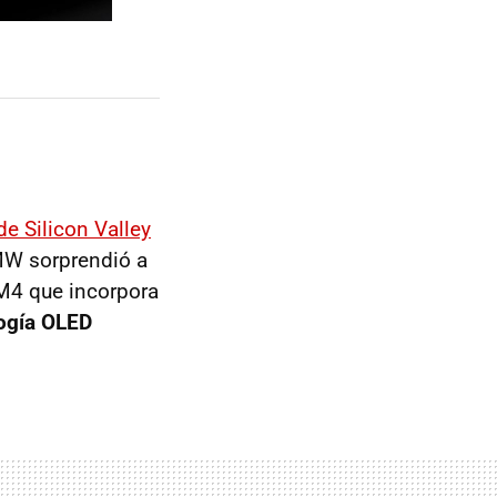
e Silicon Valley
MW sorprendió a
l M4 que incorpora
logía OLED