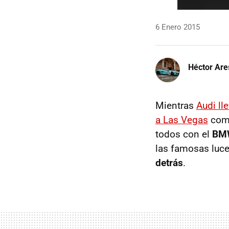
6 Enero 2015
Héctor Are
Mientras
Audi ll
a Las Vegas
como
todos con el
BMW
las famosas luce
detrás
.