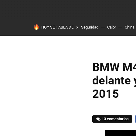
HOY SE HABLA DE
Seguridad
Calor
China
BMW M4 
delante 
2015
13 comentarios