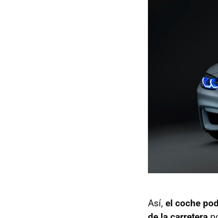
Así,
el coche pod
de la carretera
po