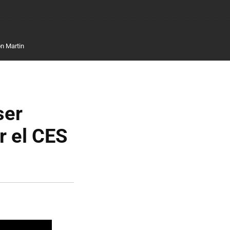
n Martin
ser
r el CES