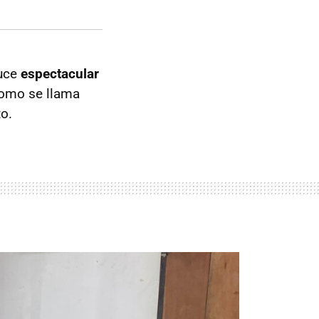
luce
espectacular
como se llama
o.