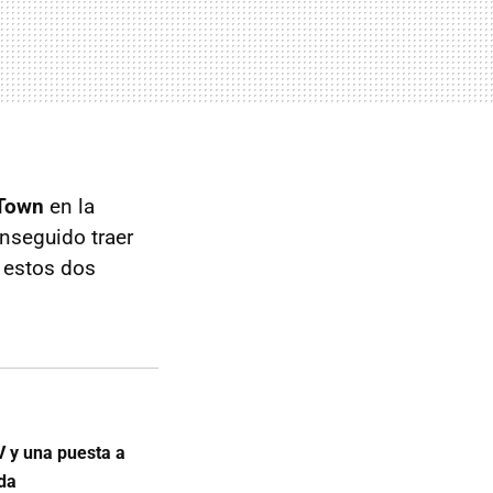
Town
en la
onseguido traer
 estos dos
 y una puesta a
ida