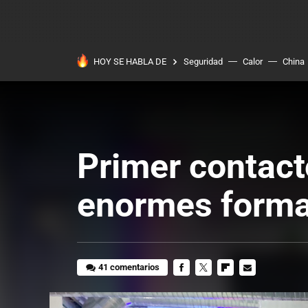
HOY SE HABLA DE
Seguridad
Calor
China
Primer contac
enormes form
41 comentarios
FACEBOOK
TWITTER
FLIPBOARD
E-
MAIL