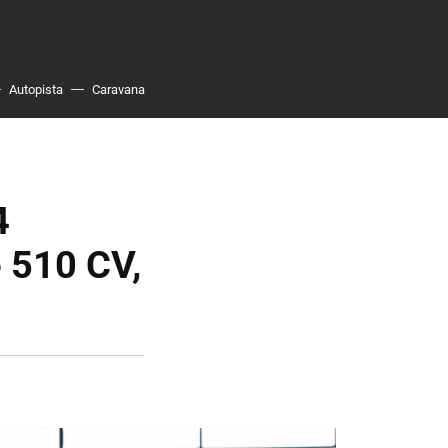
Autopista
Caravana
4
 510 CV,