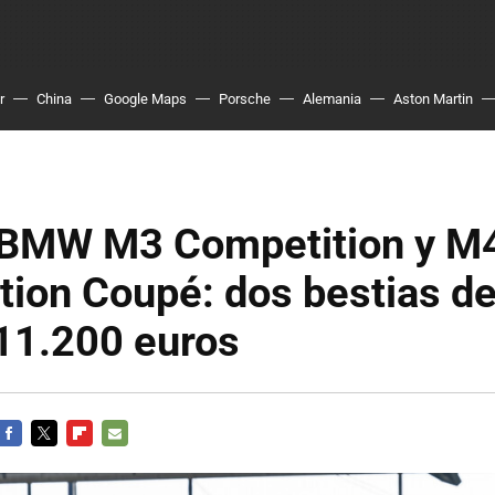
r
China
Google Maps
Porsche
Alemania
Aston Martin
BMW M3 Competition y M
ion Coupé: dos bestias de
11.200 euros
FACEBOOK
TWITTER
FLIPBOARD
E-
MAIL