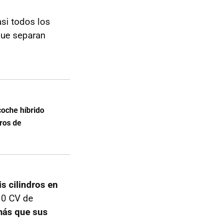
si todos los
ue separan
oche híbrido
ros de
s cilindros en
10 CV de
más que sus