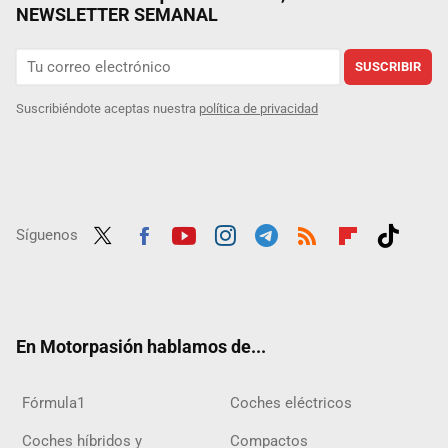
NEWSLETTER SEMANAL
SUSCRIBIR
Suscribiéndote aceptas nuestra
política de privacidad
Síguenos
Twit
Fac
Yout
Inst
Tele
RSS
Flip
Tikt
ter
ebo
ube
agra
gra
boar
ok
ok
m
m
d
En Motorpasión hablamos de...
Fórmula1
Coches eléctricos
Coches híbridos y
Compactos