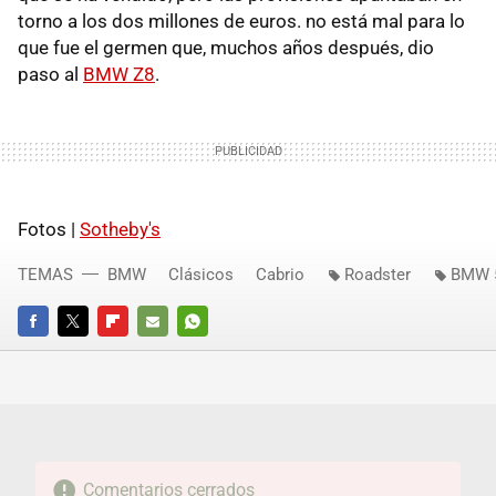
torno a los dos millones de euros. no está mal para lo
que fue el germen que, muchos años después, dio
paso al
BMW Z8
.
Fotos |
Sotheby's
TEMAS
BMW
Clásicos
Cabrio
Roadster
BMW 
FACEBOOK
TWITTER
FLIPBOARD
E-
WHATSAPP
MAIL
Comentarios cerrados