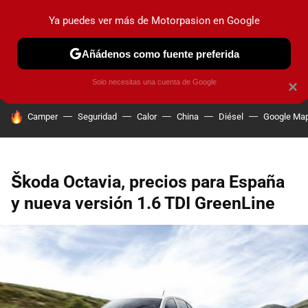
Ya puedes ver más de Motorpasion en Google
PRUEBAS
COCHES ELÉCTRICOS
OBSERVATORIO
F1
Añádenos como fuente preferida
Solo necesitas una cuenta de Google
×
HOY SE HABLA DE
Camper
Seguridad
Calor
China
Diésel
Google Ma
Škoda Octavia, precios para España
y nueva versión 1.6 TDI GreenLine