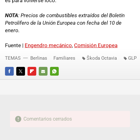
es para volverse loco.
NOTA
: Precios de combustibles extraídos del Boletín
Petrolífero de la Unión Europea con fecha del 10 de
enero
.
Fuente |
Engendro mecánico
,
Comisión Europea
TEMAS
Berlinas
Familiares
Škoda Octavia
GLP
FACEBOOK
TWITTER
FLIPBOARD
E-
WHATSAPP
MAIL
Comentarios cerrados