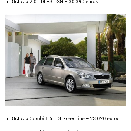
Octavia 2.0
TDI
RS
DSG
– 30.390 euros
Octavia Combi 1.6
TDI
GreenLine – 23.020 euros