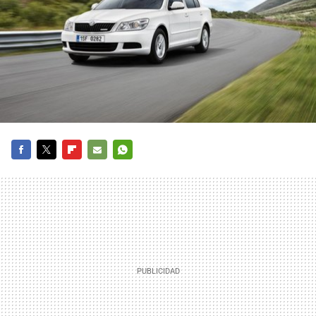
FACEBOOK
TWITTER
FLIPBOARD
E-
WHATSAPP
MAIL