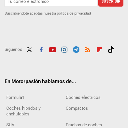
SUSCRIBIR
Suscribiéndote aceptas nuestra
política de privacidad
Síguenos
Twit
Fac
Yout
Inst
Tele
RSS
Flip
Tikt
ter
ebo
ube
agra
gra
boar
ok
ok
m
m
d
En Motorpasión hablamos de...
Fórmula1
Coches eléctricos
Coches híbridos y
Compactos
enchufables
SUV
Pruebas de coches