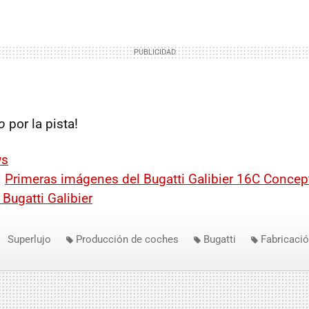
no
por la pista!
ws
|
Primeras imágenes del Bugatti Galibier 16C Concep
Bugatti Galibier
Superlujo
Producción de coches
Bugatti
Fabricaci
 16 C Galibier