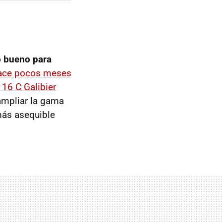
o bueno para
hace pocos meses
 16 C Galibier
ampliar la gama
más asequible