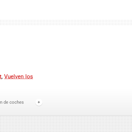
t
,
Vuelven los
ón de coches