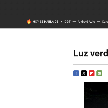
HOY SE HABLA DE
DGT
Android Auto
Calo
Luz verd
FACEBOOK
TWITTER
FLIPBOARD
E-
MAIL