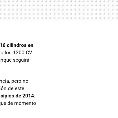
16 cilindros en
 o los 1200 CV
unque seguirá
ncia, pero no
ión de este
ncipios de 2014
.
o que de momento
..