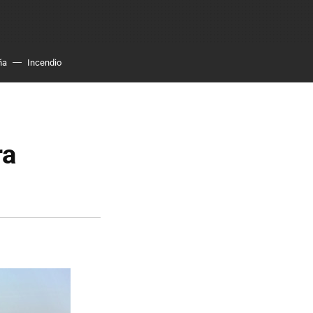
ña
Incendio
ra