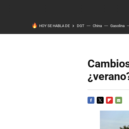
HOY SE HABLA DE
DGT
China
Gasolina
Cambios
¿verano
FACEBOOK
TWITTER
FLIPBOARD
E-
MAIL