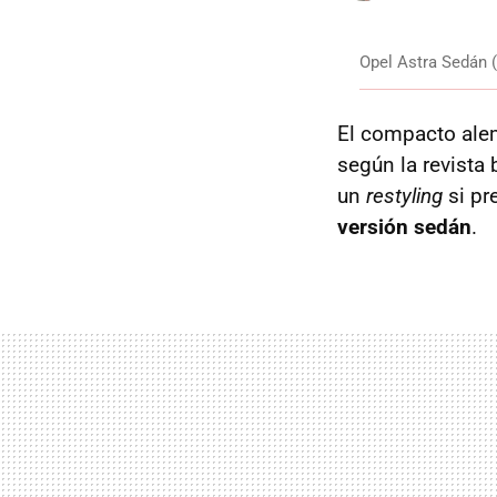
Opel Astra Sedán 
El compacto alem
según la revista 
un
restyling
si pr
versión sedán
.