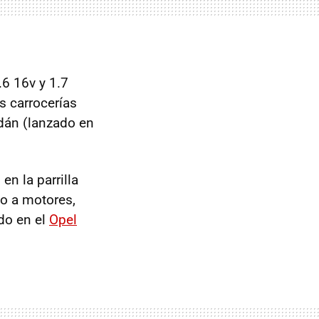
.6 16v y 1.7
es carrocerías
edán (lanzado en
en la parrilla
to a motores,
do en el
Opel