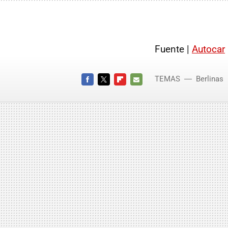
Fuente |
Autocar
TEMAS
Berlinas
FACEBOOK
TWITTER
FLIPBOARD
E-
MAIL