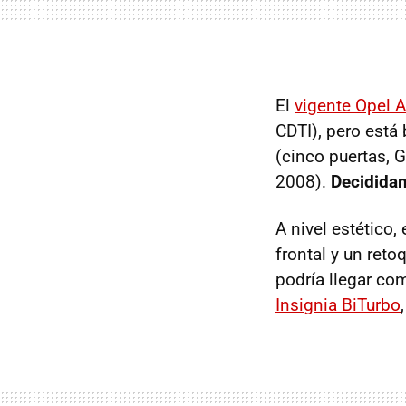
El
vigente Opel 
CDTI
), pero está
(cinco puertas,
G
2008).
Decididam
A nivel estético, 
frontal y un reto
podría llegar c
Insignia BiTurbo