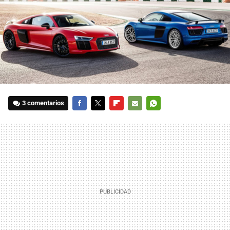
3 comentarios
FACEBOOK
TWITTER
FLIPBOARD
E-
WHATSAPP
MAIL