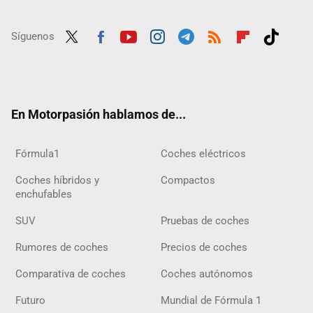
Síguenos
Twit
Fac
Yout
Inst
Tele
RSS
Flip
Tikt
ter
ebo
ube
agra
gra
boar
ok
ok
m
m
d
En Motorpasión hablamos de...
Fórmula1
Coches eléctricos
Coches híbridos y
Compactos
enchufables
SUV
Pruebas de coches
Rumores de coches
Precios de coches
Comparativa de coches
Coches autónomos
Futuro
Mundial de Fórmula 1