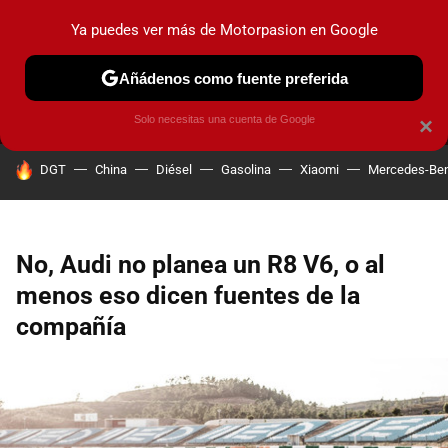
Ya puedes ver más de Motorpasion en Google
MENÚ
NUEVO
Añádenos como fuente preferida
PRUEBAS
COCHES ELÉCTRICOS
OBSERVATORIO
F1
Solo necesitas una cuenta de Google
×
HOY SE HABLA DE
DGT
China
Diésel
Gasolina
Xiaomi
Mercedes-Be
No, Audi no planea un R8 V6, o al
menos eso dicen fuentes de la
compañía